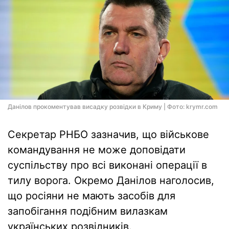
Данілов прокоментував висадку розвідки в Криму | Фото: krymr.com
Секретар РНБО зазначив, що військове
командування не може доповідати
суспільству про всі виконані операції в
тилу ворога. Окремо Данілов наголосив,
що росіяни не мають засобів для
запобігання подібним вилазкам
українських розвідників.