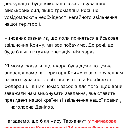
деокупацію буде виконано із застосуванням
військових сил, якщо громадяни Росії не
усвідомлюють необхідності негайного звільнення
нашої території.
Чиновник зазначив, що коли почнеться військове
звільнення Криму, ми все побачимо. До речі, це
буде більш потужна операція, ніж зараз.
"Я можу сказати, що вчора була дуже потужна
операція саме на території Криму із застосуванням
нашого сучасного озброєння проти Російської
Федерації. І в них немає засобів для того, щоб вони
заважали нам виконувати завдання, яке ставить
президент нашої країни зі звільнення нашої країни",
— наголосив Данілов.
Нагадаємо, що біля мису Тарханкут
у тимчасово
окупованому Криму вранці 24 серпня було шумно
.