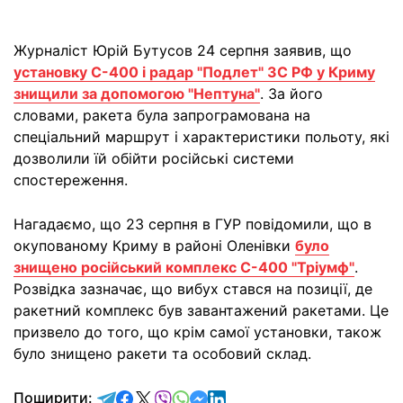
Журналіст Юрій Бутусов 24 серпня заявив, що
установку С-400 і радар "Подлет" ЗС РФ у Криму
знищили за допомогою "Нептуна"
. За його
словами, ракета була запрограмована на
спеціальний маршрут і характеристики польоту, які
дозволили їй обійти російські системи
спостереження.
Нагадаємо, що 23 серпня в ГУР повідомили, що в
окупованому Криму в районі Оленівки
було
знищено російський комплекс С-400 "Тріумф"
.
Розвідка зазначає, що вибух стався на позиції, де
ракетний комплекс був завантажений ракетами. Це
призвело до того, що крім самої установки, також
було знищено ракети та особовий склад.
відправити у Telegram
поділитись у Facebook
поділитись у X
відправити у Viber
відправити у Whatsapp
відправити у Messenger
відправити у LinkedIn
Поширити: