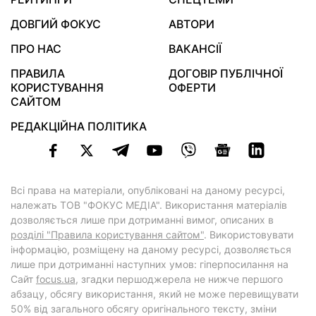
ДОВГИЙ ФОКУС
АВТОРИ
ПРО НАС
ВАКАНСІЇ
ПРАВИЛА
ДОГОВІР ПУБЛІЧНОЇ
КОРИСТУВАННЯ
ОФЕРТИ
САЙТОМ
РЕДАКЦІЙНА ПОЛІТИКА
Всі права на матеріали, опубліковані на даному ресурсі,
належать ТОВ "ФОКУС МЕДІА". Використання матеріалів
дозволяється лише при дотриманні вимог, описаних в
розділі "Правила користування сайтом"
. Використовувати
інформацію, розміщену на даному ресурсі, дозволяється
лише при дотриманні наступних умов: гіперпосилання на
Cайт
focus.ua
, згадки першоджерела не нижче першого
абзацу, обсягу використання, який не може перевищувати
50% від загального обсягу оригінального тексту, зміни