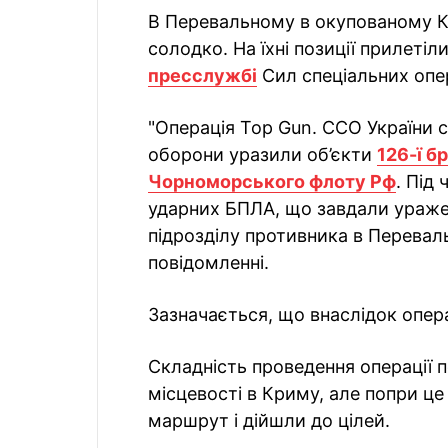
В Перевальному в окупованому К
солодко. На їхні позиції прилетіл
пресслужбі
Сил спеціальних опе
"Операція Top Gun. ССО України 
оборони уразили об’єкти
126-ї б
Чорноморського флоту Рф
. Під
ударних БПЛА, що завдали уражен
підрозділу противника в Перевал
повідомленні.
Зазначається, що внаслідок операц
Складність проведення операції 
місцевості в Криму, але попри це
маршрут і дійшли до цілей.