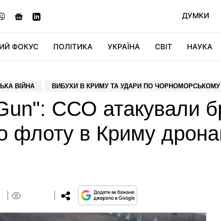
ДУМКИ
ИЙ ФОКУС
ПОЛІТИКА
УКРАЇНА
СВІТ
НАУКА
ДІДЖИТАЛ
АВТО
СВІТФАН
КУ
ЬКА ВІЙНА
ВИБУХИ В КРИМУ ТА УДАРИ ПО ЧОРНОМОРСЬКОМУ
Gun": ССО атакували б
о флоту в Криму дрона
3
0