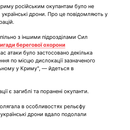
риму російським окупантам було не
и українські дрони. Про це повідомляють у
рацій.
спільно з іншими підрозділами Сил
ригади берегової охорони
 час атаки було застосовано декілька
ня по місцю дислокації зазначеного
ьному у Криму", — йдеться в
ії є загиблі та поранені окупанти.
полягала в особливостях рельєфу
 українські дрони вдало подолали