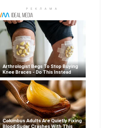
Arthrologist Begs To Stop Buying
Knee Braces - Do This Instead
Columbus Adults Are Quietly Fixing
Blood Sugar Crashes With This