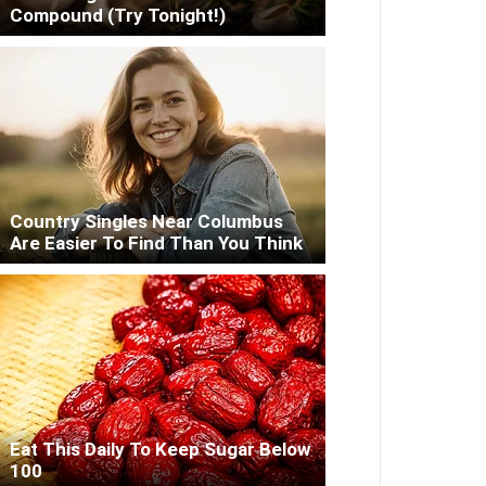
Compound (Try Tonight!)
Country Singles Near Columbus
Are Easier To Find Than You Think
Eat This Daily To Keep Sugar Below
100