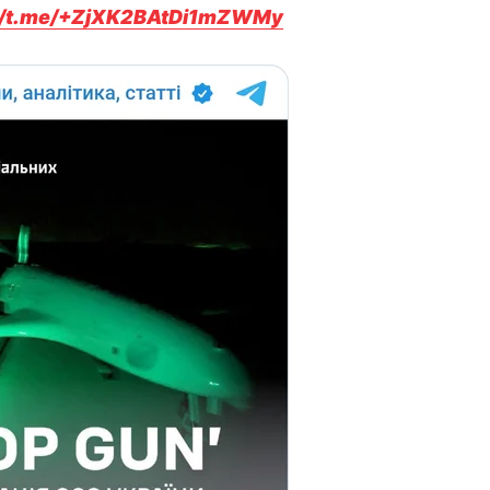
://t.me/+ZjXK2BAtDi1mZWMy