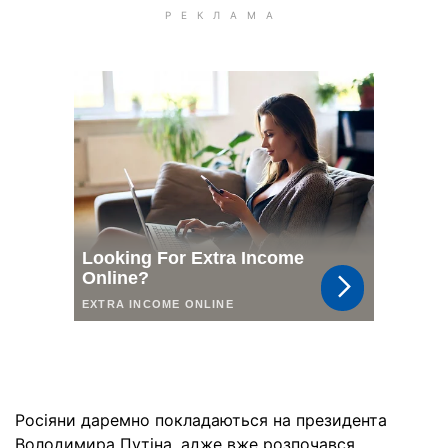
Росіяни даремно покладаються на президента
Володимира Путіна, адже вже розпочався