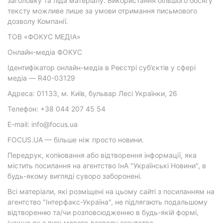
заголовку та ліда матеріалу. Використання більшого обсягу
тексту можливе лише за умови отримання письмового
дозволу Компанії.
ТОВ «ФОКУС МЕДІА»
Онлайн-медіа ФОКУС
Ідентифікатор онлайн-медіа в Реєстрі суб’єктів у сфері
медіа — R40-03129
Адреса: 01133, м. Київ, бульвар Лесі Українки, 26
Телефон: +38 044 207 45 54
E-mail: info@focus.ua
FOCUS.UA — більше ніж просто новини.
Передрук, копіювання або відтворення інформації, яка
містить посилання на агентство ІнА "Українські Новини", в
будь-якому вигляді суворо заборонені.
Всі матеріали, які розміщені на цьому сайті з посиланням на
агентство "Інтерфакс-Україна", не підлягають подальшому
відтворенню та/чи розповсюдженню в будь-якій формі,
інакше як з письмового дозволу агентства.