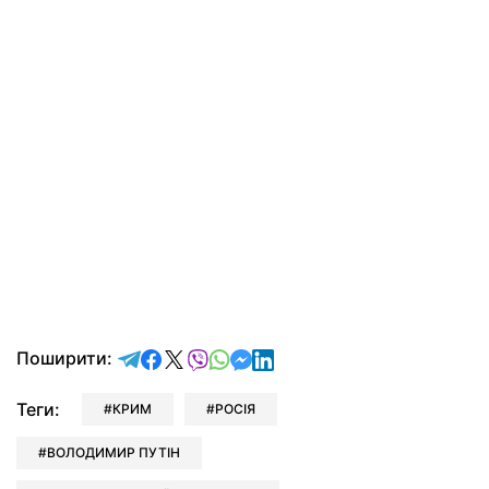
відправити у Telegram
поділитись у Facebook
поділитись у X
відправити у Viber
відправити у Whatsapp
відправити у Messenger
відправити у LinkedIn
Поширити:
Теги:
КРИМ
РОСІЯ
ВОЛОДИМИР ПУТІН