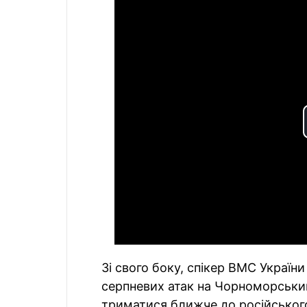
Зі свого боку, спікер ВМС Україн
серпневих атак на Чорноморський
триматися ближче до російськог