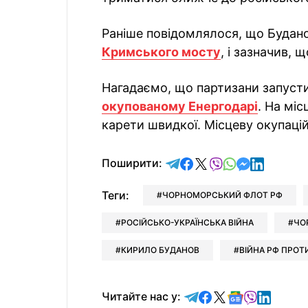
Раніше повідомлялося, що Будано
Кримського мосту
, і зазначив,
Нагадаємо, що партизани запуст
окупованому Енергодарі
. На мі
карети швидкої. Місцеву окупаці
відправити у Telegram
поділитись у Facebo
поділитись у X
відправити у Vi
відправити у
відправит
відправи
Поширити:
Теги:
ЧОРНОМОРСЬКИЙ ФЛОТ РФ
РОСІЙСЬКО-УКРАЇНСЬКА ВІЙНА
ЧО
КИРИЛО БУДАНОВ
ВІЙНА РФ ПРОТ
Читайте у Telegram
Читайте у Faceb
Читайте у X
Читайте у 
Читайте у
Читайт
Читайте нас у: