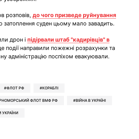
в розповів,
до чого призведе руйнування
 що затоплення суден цьому мало завадить.
или дрон і
підірвали штаб "кадирівців" в
сце події направили пожежні розрахунки та
йну адміністрацію поспіхом евакуювали.
ok
ber
 Whatsapp
и у Messenger
ти у LinkedIn
ФЛОТ РФ
КОРАБЛІ
РНОМОРСЬКИЙ ФЛОТ ВМФ РФ
ВІЙНА В УКРАЇНІ
И УКРАЇНИ
ook
Google news
 Viber
е у LinkedIn