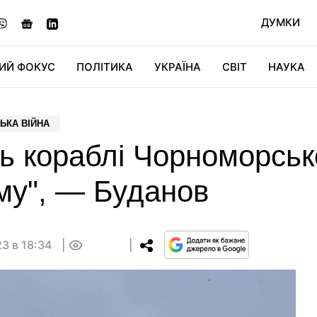
ДУМКИ
ИЙ ФОКУС
ПОЛІТИКА
УКРАЇНА
СВІТ
НАУКА
ДІДЖИТАЛ
АВТО
СВІТФАН
КУ
ЬКА ВІЙНА
ь кораблі Чорноморськ
му", — Буданов
3 в 18:34
0