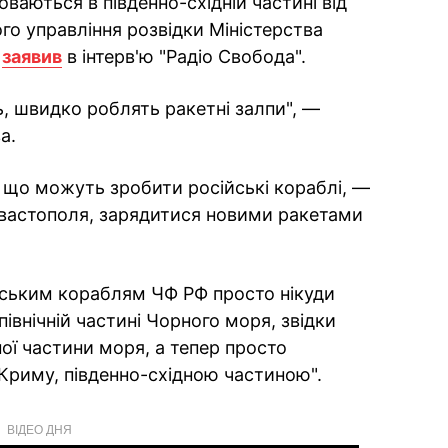
ваються в південно-східній частині від
го управління розвідки Міністерства
в
заявив
в інтерв'ю "Радіо Свобода".
, швидко роблять ракетні залпи", —
а.
 що можуть зробити російські кораблі, —
евастополя, зарядитися новими ракетами
йським кораблям ЧФ РФ просто нікуди
івнічній частині Чорного моря, звідки
ної частини моря, а тепер просто
Криму, південно-східною частиною".
ВІДЕО ДНЯ