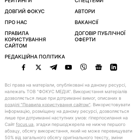
РЕЙТИНГИ
СПЕЦТЕМИ
ДОВГИЙ ФОКУС
АВТОРИ
ПРО НАС
ВАКАНСІЇ
ПРАВИЛА
ДОГОВІР ПУБЛІЧНОЇ
КОРИСТУВАННЯ
ОФЕРТИ
САЙТОМ
РЕДАКЦІЙНА ПОЛІТИКА
Всі права на матеріали, опубліковані на даному ресурсі,
належать ТОВ "ФОКУС МЕДІА". Використання матеріалів
дозволяється лише при дотриманні вимог, описаних в
розділі "Правила користування сайтом"
. Використовувати
інформацію, розміщену на даному ресурсі, дозволяється
лише при дотриманні наступних умов: гіперпосилання на
Cайт
focus.ua
, згадки першоджерела не нижче першого
абзацу, обсягу використання, який не може перевищувати
50% від загального обсягу оригінального тексту, зміни