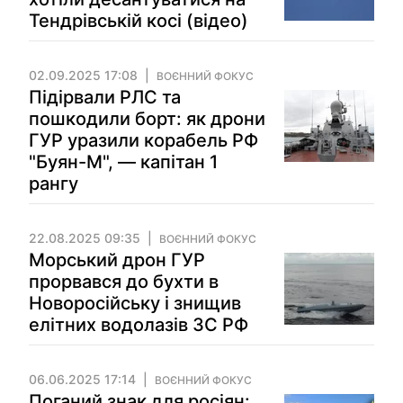
Тендрівській косі (відео)
02.09.2025 17:08
ВОЄННИЙ ФОКУС
Підірвали РЛС та
пошкодили борт: як дрони
ГУР уразили корабель РФ
"Буян-М", — капітан 1
рангу
22.08.2025 09:35
ВОЄННИЙ ФОКУС
Морський дрон ГУР
прорвався до бухти в
Новоросійську і знищив
елітних водолазів ЗС РФ
06.06.2025 17:14
ВОЄННИЙ ФОКУС
Поганий знак для росіян: