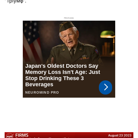
"Тріумф".
РЕКЛАМА