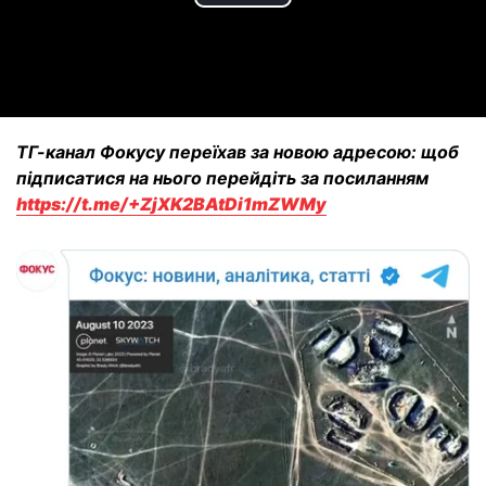
Play
Video
ТГ-канал Фокусу переїхав за новою адресою: щоб
підписатися на нього перейдіть за посиланням
https://t.me/+ZjXK2BAtDi1mZWMy