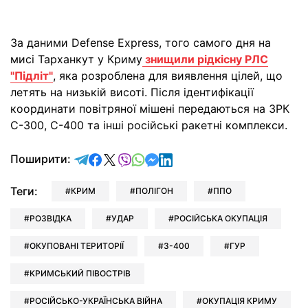
За даними Defense Express, того самого дня на
мисі Тарханкут у Криму
знищили рідкісну РЛС
"Підліт"
, яка розроблена для виявлення цілей, що
летять на низькій висоті. Після ідентифікації
координати повітряної мішені передаються на ЗРК
С-300, С-400 та інші російські ракетні комплекси.
відправити у Telegram
поділитись у Facebook
поділитись у X
відправити у Viber
відправити у Whatsapp
відправити у Messenger
відправити у LinkedIn
Поширити:
Теги:
КРИМ
ПОЛІГОН
ППО
РОЗВІДКА
УДАР
РОСІЙСЬКА ОКУПАЦІЯ
ОКУПОВАНІ ТЕРИТОРІЇ
З-400
ГУР
КРИМСЬКИЙ ПІВОСТРІВ
РОСІЙСЬКО-УКРАЇНСЬКА ВІЙНА
ОКУПАЦІЯ КРИМУ