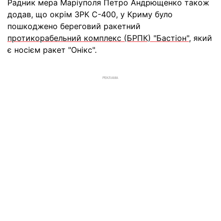
Радник мера Маріуполя Петро Андрющенко також
додав, що окрім ЗРК С-400, у Криму було
пошкоджено береговий ракетний
протикорабельний комплекс (БРПК) "Бастіон"
, який
є носієм ракет "Онікс".
РЕКЛАМА