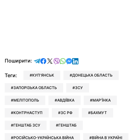
відправити у Telegram
поділитись у Facebook
поділитись у X
відправити у Viber
відправити у Whatsapp
відправити у Messenger
відправити у LinkedIn
Поширити:
Теги:
КУП'ЯНСЬК
ДОНЕЦЬКА ОБЛАСТЬ
ЗАПОРІЗЬКА ОБЛАСТЬ
ЗСУ
МЕЛІТОПОЛЬ
АВДІЇВКА
МАР'ЇНКА
КОНТРНАСТУП
ЗС РФ
БАХМУТ
ГЕНШТАБ ЗСУ
ГЕНШТАБ
РОСІЙСЬКО-УКРАЇНСЬКА ВІЙНА
ВІЙНА В УКРАЇНІ