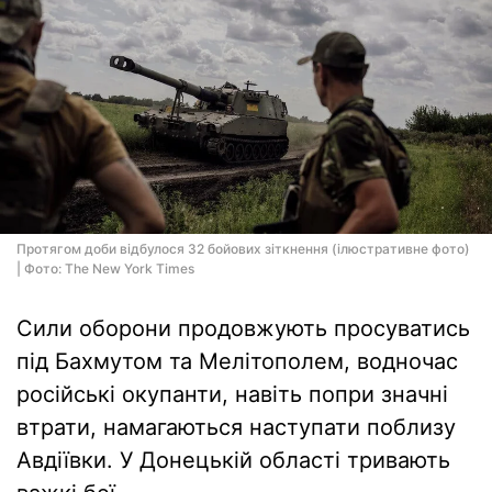
Протягом доби відбулося 32 бойових зіткнення (ілюстративне фото)
| Фото: The New York Times
Сили оборони продовжують просуватись
під Бахмутом та Мелітополем, водночас
російські окупанти, навіть попри значні
втрати, намагаються наступати поблизу
Авдіївки. У Донецькій області тривають