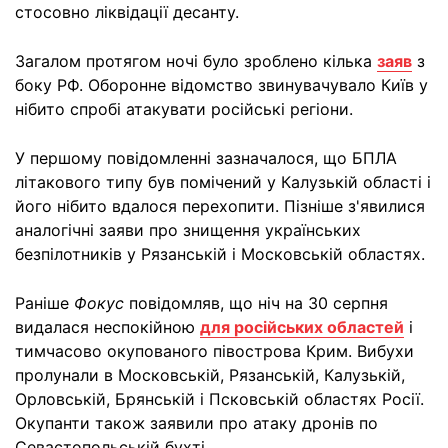
стосовно ліквідації десанту.
Загалом протягом ночі було зроблено кілька
заяв
з
боку РФ. Оборонне відомство звинувачувало Київ у
нібито спробі атакувати російські регіони.
У першому повідомленні зазначалося, що БПЛА
літакового типу був помічений у Калузькій області і
його нібито вдалося перехопити. Пізніше з'явилися
аналогічні заяви про знищення українських
безпілотників у Рязанській і Московській областях.
Раніше
Фокус
повідомляв, що ніч на 30 серпня
видалася неспокійною
для російських областей
і
тимчасово окупованого півострова Крим. Вибухи
пролунали в Московській, Рязанській, Калузькій,
Орловській, Брянській і Псковській областях Росії.
Окупанти також заявили про атаку дронів по
Севастопольській бухті.