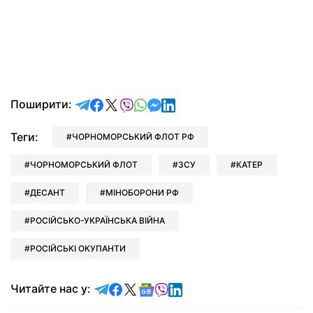
відправити у Telegram
поділитись у Facebook
поділитись у X
відправити у Viber
відправити у Whatsapp
відправити у Messenger
відправити у LinkedIn
Поширити:
Теги:
ЧОРНОМОРСЬКИЙ ФЛОТ РФ
ЧОРНОМОРСЬКИЙ ФЛОТ
ЗСУ
КАТЕР
ДЕСАНТ
МІНОБОРОНИ РФ
РОСІЙСЬКО-УКРАЇНСЬКА ВІЙНА
РОСІЙСЬКІ ОКУПАНТИ
Читайте у Telegram
Читайте у Facebook
Читайте у X
Читайте у Google news
Читайте у Viber
Читайте у LinkedIn
Читайте нас у: