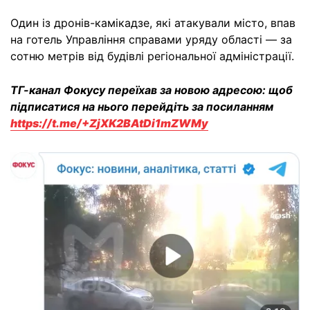
Один із дронів-камікадзе, які атакували місто, впав
на готель Управління справами уряду області — за
сотню метрів від будівлі регіональної адміністрації.
ТГ-канал Фокусу переїхав за новою адресою: щоб
підписатися на нього перейдіть за посиланням
https://t.me/+ZjXK2BAtDi1mZWMy