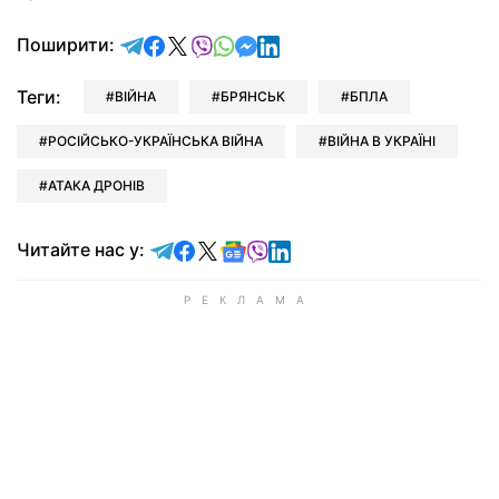
відправити у Telegram
поділитись у Facebook
поділитись у X
відправити у Viber
відправити у Whatsapp
відправити у Messenger
відправити у LinkedIn
Поширити:
Теги:
ВІЙНА
БРЯНСЬК
БПЛА
РОСІЙСЬКО-УКРАЇНСЬКА ВІЙНА
ВІЙНА В УКРАЇНІ
АТАКА ДРОНІВ
Читайте у Telegram
Читайте у Facebook
Читайте у X
Читайте у Google news
Читайте у Viber
Читайте у LinkedIn
Читайте нас у: