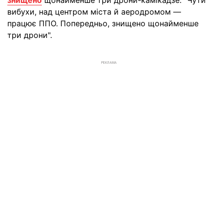
знищено
щонайменше три дрони-камікадзе: "Чути
вибухи, над центром міста й аеродромом —
працює ППО. Попередньо, знищено щонайменше
три дрони".
РЕКЛАМА