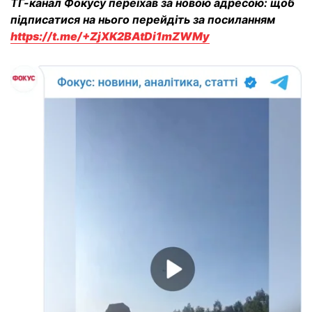
ТГ-канал Фокусу переїхав за новою адресою: щоб
підписатися на нього перейдіть за посиланням
https://t.me/+ZjXK2BAtDi1mZWMy