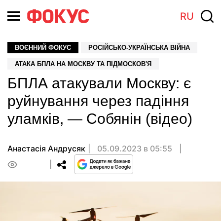
RU
ВОЄННИЙ ФОКУС
РОСІЙСЬКО-УКРАЇНСЬКА ВІЙНА
АТАКА БПЛА НА МОСКВУ ТА ПІДМОСКОВ'Я
БПЛА атакували Москву: є
руйнування через падіння
уламків, — Собянін (відео)
Анастасiя Андрусяк
05.09.2023 в 05:55
0