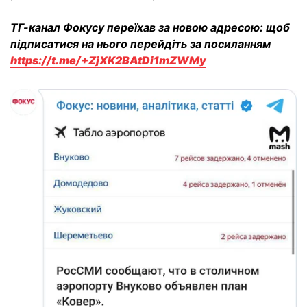
ТГ-канал Фокусу переїхав за новою адресою: щоб
підписатися на нього перейдіть за посиланням
https://t.me/+ZjXK2BAtDi1mZWMy