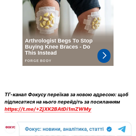
ТГ-канал Фокусу переїхав за новою адресою: щоб
підписатися на нього перейдіть за посиланням
https://t.me/+ZjXK2BAtDi1mZWMy