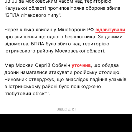
03:00 за московським часом над територією
Калузької області протиповітряна оборона збила
"БПЛА літакового типу".
Через кілька хвилин у Міноборони РФ
відзвітували
про знищення ще одного безпілотника. За даними
відомства, БПЛА було збито над територією
Істринського району Московської області.
Мер Москви Сергій Собянін
уточнив
, що обидва
дрони намагалися атакувати російську столицю.
Чиновник стверджує, що внаслідок падіння уламків
в Істринському районі було пошкоджено
"побутовий об'єкт".
ВІДЕО ДНЯ