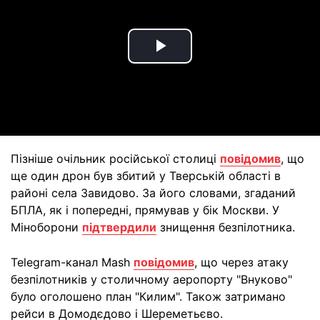
Play
Video
Пізніше очільник російської столиці
повідомив
, що
ще один дрон був збитий у Тверській області в
районі села Завидово. За його словами, згаданий
БПЛА, як і попередні, прямував у бік Москви. У
Міноборони
підтвердили
знищення безпілотника.
Telegram-канал Mash
повідомив
, що через атаку
безпілотників у столичному аеропорту "Внуково"
було оголошено план "Килим". Також затримано
рейси в Домодєдово і Шереметьєво.