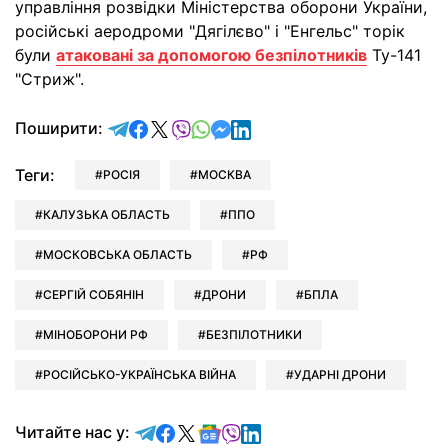
управління розвідки Міністерства оборони України,
російські аеродроми "Дягілєво" і "Енгельс" торік
були
атаковані за допомогою безпілотників
Ту-141
"Стриж".
відправити у Telegram
поділитись у Facebook
поділитись у X
відправити у Viber
відправити у Whatsapp
відправити у Messenger
відправити у LinkedIn
Поширити:
Теги:
РОСІЯ
МОСКВА
КАЛУЗЬКА ОБЛАСТЬ
ППО
МОСКОВСЬКА ОБЛАСТЬ
РФ
СЕРГІЙ СОБЯНІН
ДРОНИ
БПЛА
МІНОБОРОНИ РФ
БЕЗПІЛОТНИКИ
РОСІЙСЬКО-УКРАЇНСЬКА ВІЙНА
УДАРНІ ДРОНИ
Читайте у Telegram
Читайте у Facebook
Читайте у X
Читайте у Google news
Читайте у Viber
Читайте у LinkedIn
Читайте нас у: