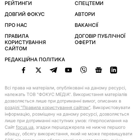
РЕЙТИНГИ
СПЕЦТЕМИ
ДОВГИЙ ФОКУС
АВТОРИ
ПРО НАС
ВАКАНСІЇ
ПРАВИЛА
ДОГОВІР ПУБЛІЧНОЇ
КОРИСТУВАННЯ
ОФЕРТИ
САЙТОМ
РЕДАКЦІЙНА ПОЛІТИКА
Всі права на матеріали, опубліковані на даному ресурсі,
належать ТОВ "ФОКУС МЕДІА". Використання матеріалів
дозволяється лише при дотриманні вимог, описаних в
розділі "Правила користування сайтом"
. Використовувати
інформацію, розміщену на даному ресурсі, дозволяється
лише при дотриманні наступних умов: гіперпосилання на
Cайт
focus.ua
, згадки першоджерела не нижче першого
абзацу, обсягу використання, який не може перевищувати