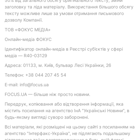
50% від загального обсягу оригінального тексту, зміни
заголовку та ліда матеріалу. Використання більшого обсягу
тексту можливе лише за умови отримання письмового
дозволу Компанії.
ТОВ «ФОКУС МЕДІА»
Онлайн-медіа ФОКУС
Ідентифікатор онлайн-медіа в Реєстрі суб’єктів у сфері
медіа — R40-03129
Адреса: 01133, м. Київ, бульвар Лесі Українки, 26
Телефон: +38 044 207 45 54
E-mail: info@focus.ua
FOCUS.UA — більше ніж просто новини.
Передрук, копіювання або відтворення інформації, яка
містить посилання на агентство ІнА "Українські Новини", в
будь-якому вигляді суворо заборонені.
Всі матеріали, які розміщені на цьому сайті з посиланням на
агентство "Інтерфакс-Україна", не підлягають подальшому
відтворенню та/чи розповсюдженню в будь-якій формі,