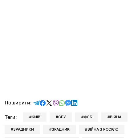
відправити у Telegram
поділитись у Facebook
поділитись у X
відправити у Viber
відправити у Whatsapp
відправити у Messenger
відправити у LinkedIn
Поширити:
Теги:
КИЇВ
СБУ
ФСБ
ВІЙНА
ЗРАДНИКИ
ЗРАДНИК
ВІЙНА З РОСІЄЮ