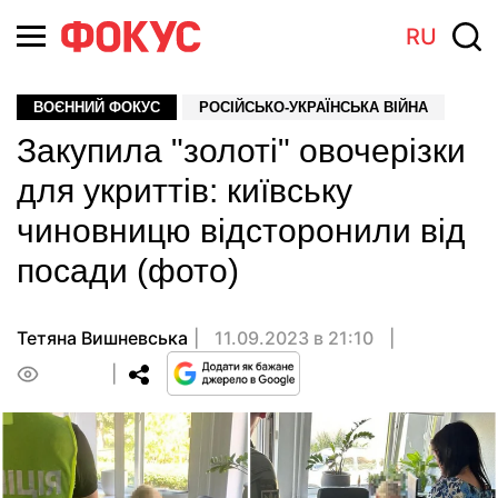
RU
ВОЄННИЙ ФОКУС
РОСІЙСЬКО-УКРАЇНСЬКА ВІЙНА
Закупила "золоті" овочерізки
для укриттів: київську
чиновницю відсторонили від
посади (фото)
Тетяна Вишневська
11.09.2023 в 21:10
0