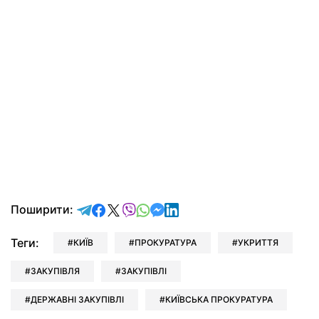
відправити у Telegram
поділитись у Facebook
поділитись у X
відправити у Viber
відправити у Whatsapp
відправити у Messenger
відправити у LinkedIn
Поширити:
Теги:
КИЇВ
ПРОКУРАТУРА
УКРИТТЯ
ЗАКУПІВЛЯ
ЗАКУПІВЛІ
ДЕРЖАВНІ ЗАКУПІВЛІ
КИЇВСЬКА ПРОКУРАТУРА