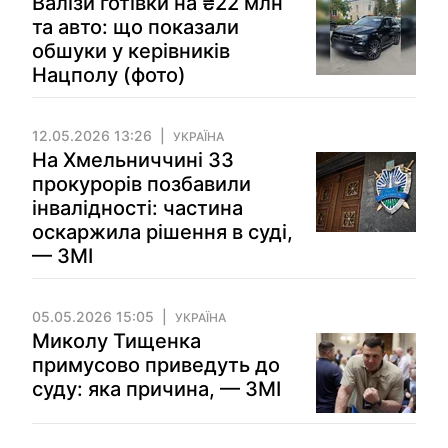
Валізи готівки на ₴22 млн
та авто: що показали
обшуки у керівників
Нацполу (фото)
12.05.2026 13:26
УКРАЇНА
На Хмельниччині 33
прокурорів позбавили
інвалідності: частина
оскаржила рішення в суді,
— ЗМІ
05.05.2026 15:05
УКРАЇНА
Миколу Тищенка
примусово приведуть до
суду: яка причина, — ЗМІ