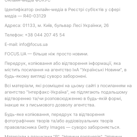
Ідентифікатор онлайн-медіа в Реєстрі суб’єктів у сфері
медіа — R40-03129
Адреса: 01133, м. Київ, бульвар Лесі Українки, 26
Телефон: +38 044 207 45 54
E-mail: info@focus.ua
FOCUS.UA — більше ніж просто новини.
Передрук, копіювання або відтворення інформації, яка
містить посилання на агентство ІнА "Українські Новини", в
будь-якому вигляді суворо заборонені.
Всі матеріали, які розміщені на цьому сайті з посиланням на
агентство "Інтерфакс-Україна", не підлягають подальшому
відтворенню та/чи розповсюдженню в будь-якій формі,
інакше як з письмового дозволу агентства.
Будь-яке копіювання, передрук та відтворення
фотографічних творів та/або аудіовізуальних творів
правовласника Getty Images — суворо забороняється.
Матеріали з плашками "Р", "Новини партнерів", "Новини