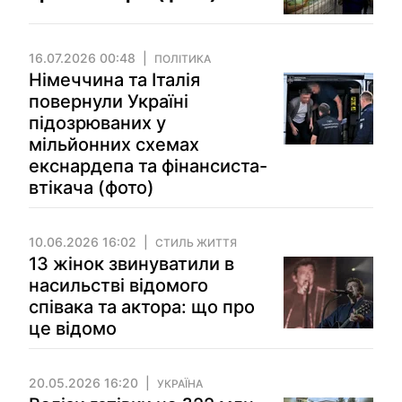
16.07.2026 00:48
ПОЛІТИКА
Німеччина та Італія
повернули Україні
підозрюваних у
мільйонних схемах
екснардепа та фінансиста-
втікача (фото)
10.06.2026 16:02
СТИЛЬ ЖИТТЯ
13 жінок звинуватили в
насильстві відомого
співака та актора: що про
це відомо
20.05.2026 16:20
УКРАЇНА