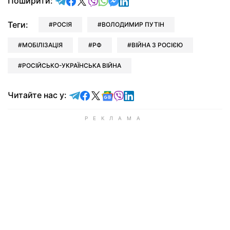
відправити у Telegram
поділитись у Facebook
поділитись у X
відправити у Viber
відправити у Whatsapp
відправити у Messenger
відправити у LinkedIn
Поширити:
Теги:
РОСІЯ
ВОЛОДИМИР ПУТІН
МОБІЛІЗАЦІЯ
РФ
ВІЙНА З РОСІЄЮ
РОСІЙСЬКО-УКРАЇНСЬКА ВІЙНА
Читайте у Telegram
Читайте у Facebook
Читайте у X
Читайте у Google news
Читайте у Viber
Читайте у LinkedIn
Читайте нас у: