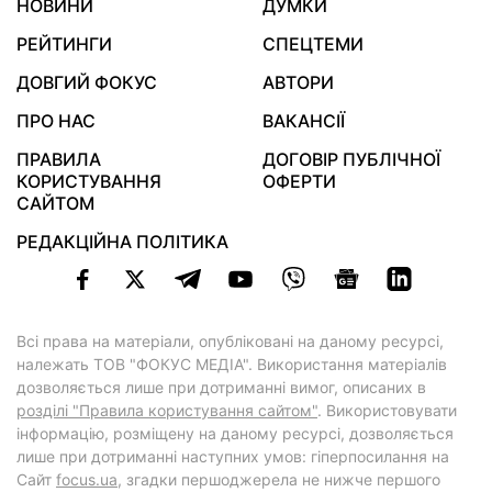
НОВИНИ
ДУМКИ
РЕЙТИНГИ
СПЕЦТЕМИ
ДОВГИЙ ФОКУС
АВТОРИ
ПРО НАС
ВАКАНСІЇ
ПРАВИЛА
ДОГОВІР ПУБЛІЧНОЇ
КОРИСТУВАННЯ
ОФЕРТИ
САЙТОМ
РЕДАКЦІЙНА ПОЛІТИКА
Всі права на матеріали, опубліковані на даному ресурсі,
належать ТОВ "ФОКУС МЕДІА". Використання матеріалів
дозволяється лише при дотриманні вимог, описаних в
розділі "Правила користування сайтом"
. Використовувати
інформацію, розміщену на даному ресурсі, дозволяється
лише при дотриманні наступних умов: гіперпосилання на
Cайт
focus.ua
, згадки першоджерела не нижче першого