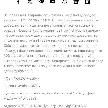
Всі права на матеріали, опубліковані на даному ресурсі,
належать ТОВ "ФОКУС МЕДІА". Використання матеріалів
дозволяється лише при дотриманні вимог, описаних в
розділі "Правила користування сайтом"
. Використовувати
інформацію, розміщену на даному ресурсі, дозволяється
лише при дотриманні наступних умов: гіперпосилання на
Cайт
focus.ua
, згадки першоджерела не нижче першого
абзацу, обсягу використання, який не може перевищувати
50% від загального обсягу оригінального тексту, зміни
заголовку та ліда матеріалу. Використання більшого обсягу
тексту можливе лише за умови отримання письмового
дозволу Компанії.
ТОВ «ФОКУС МЕДІА»
Онлайн-медіа ФОКУС
Ідентифікатор онлайн-медіа в Реєстрі суб’єктів у сфері
медіа — R40-03129
Адреса: 01133, м. Київ, бульвар Лесі Українки, 26