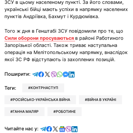
ЗСУ в цьому населеному пункті. За його словами,
українські бійці мають успіхи в напрямку населених
пунктів Андріївка, Бахмут і Курдюмівка.
Того ж дня в Генштабі ЗСУ повідомили про те, що
Сили оборони просуваються
в районі Работиного
Запорізької області. Також триває наступальна
операція на Мелітопольському напрямку, внаслідок
якої ЗС РФ відступають із захоплених позицій.
відправити у Telegram
поділитись у Facebook
поділитись у X
відправити у Viber
відправити у Whatsapp
відправити у Messenger
відправити у LinkedIn
Поширити:
Теги:
КОНТРНАСТУП
РОСІЙСЬКО-УКРАЇНСЬКА ВІЙНА
ВІЙНА В УКРАЇНІ
ГАННА МАЛЯР
РОБОТИНЕ
Читайте у Telegram
Читайте у Facebook
Читайте у X
Читайте у Google news
Читайте у Viber
Читайте у LinkedIn
Читайте нас у: