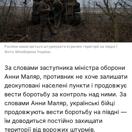
Росіяни намагаються штурмувати втрачені території на півдні |
Фото: Міноборони України
За словами заступника міністра оборони
Анни Маляр, противник не хоче залишати
деокуповані населені пункти і продовжує
вести боротьбу за контроль над ними. За
словами Анни Маляр, українські бійці
продовжують вести боротьбу на півдні —
їм доводиться постійно захищати
території від ворожих штурмів.