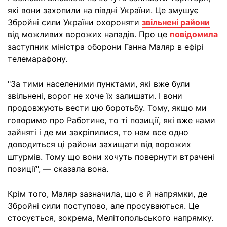
які вони захопили на півдні України. Це змушує
Збройні сили України охороняти
звільнені райони
від можливих ворожих нападів. Про це
повідомила
заступник міністра оборони Ганна Маляр в ефірі
телемарафону.
"За тими населеними пунктами, які вже були
звільнені, ворог не хоче їх залишати. І вони
продовжують вести цю боротьбу. Тому, якщо ми
говоримо про Работине, то ті позиції, які вже нами
зайняті і де ми закріпилися, то нам все одно
доводиться ці райони захищати від ворожих
штурмів. Тому що вони хочуть повернути втрачені
позиції", — сказала вона.
Крім того, Маляр зазначила, що є й напрямки, де
Збройні сили поступово, але просуваються. Це
стосується, зокрема, Мелітопольського напрямку.