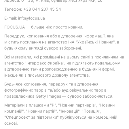
Адреса: 01133, м. Київ, бульвар Лесі Українки, 26
Телефон: +38 044 207 45 54
E-mail: info@focus.ua
FOCUS.UA — більше ніж просто новини.
Передрук, копіювання або відтворення інформації, яка
містить посилання на агентство ІнА "Українські Новини", в
будь-якому вигляді суворо заборонені.
Всі матеріали, які розміщені на цьому сайті з посиланням на
агентство "Інтерфакс-Україна", не підлягають подальшому
відтворенню та/чи розповсюдженню в будь-якій формі,
інакше як з письмового дозволу агентства.
Будь-яке копіювання, передрук та відтворення
фотографічних творів та/або аудіовізуальних творів
правовласника Getty Images — суворо забороняється.
Матеріали з плашками "Р", "Новини партнерів", "Новини
компаній", "Новини партій", "Інновації", "Позиція",
"Спецпроект за підтримки" публікуються на комерційній
основі.