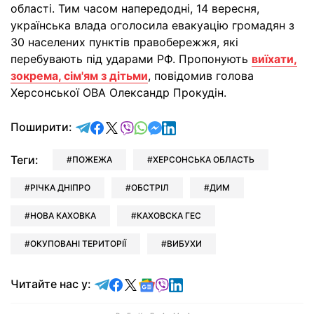
області. Тим часом напередодні, 14 вересня,
українська влада оголосила евакуацію громадян з
30 населених пунктів правобережжя, які
перебувають під ударами РФ. Пропонують
виїхати,
зокрема, сім'ям з дітьми
, повідомив голова
Херсонської ОВА Олександр Прокудін.
відправити у Telegram
поділитись у Facebook
поділитись у X
відправити у Viber
відправити у Whatsapp
відправити у Messenger
відправити у LinkedIn
Поширити:
Теги:
ПОЖЕЖА
ХЕРСОНСЬКА ОБЛАСТЬ
РІЧКА ДНІПРО
ОБСТРІЛ
ДИМ
НОВА КАХОВКА
КАХОВСКА ГЕС
ОКУПОВАНІ ТЕРИТОРІЇ
ВИБУХИ
Читайте у Telegram
Читайте у Facebook
Читайте у X
Читайте у Google news
Читайте у Viber
Читайте у LinkedIn
Читайте нас у: