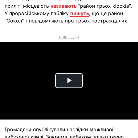
приліт: місцевість
називають
"район трьох кіосків".
У проросійському пабліку
пишуть
, що це район
"Сокол", і повідомляють про трьох постраждалих.
ВІДЕО ДНЯ
Play
Video
Громадяни опублікували наслідки можливої
вибухової хвилі. Зокрема, вибухом пошкоджено