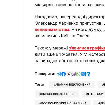
мільярдів гривень пішли на захи
Нагадаємо, напередодні директо
Олександр Харченко припустив,
великим містам
. На його думку,
залишитись Київ та Одеса.
Також у мережі
з’явилися графік
діяти вже з 1 жовтня. У Міністерс
на випадок обстрілів та пошкодже
відправити у Telegram
поділитись у Facebo
поділитись у X
відправити у Vi
відправити у
відправит
відправи
Поширити:
Теги:
АВАРІЙНІ ВІДКЛЮЧЕННЯ
ВІЯЛОВІ ВІДКЛЮЧЕННЯ
ЕНЕРГОСИ
РОСІЙСЬКО-УКРАЇНСЬКА ВІЙНА
ДЕ