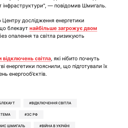
ст інфраструктури", — повідомив Шмигаль.
р Центру дослідження енергетики
 що блекаут
найбільше загрожує двом
 без опалення та світла ризикують
и відключень світла
, які нібито почнуть
тві енергетики пояснили, що підготували їх
нь енергооб’єктів.
ok
ber
 Whatsapp
и у Messenger
ти у LinkedIn
БЛЕКАУТ
ВІДКЛЮЧЕННЯ СВІТЛА
СТЕМА
ЗС РФ
НИС ШМИГАЛЬ
ВІЙНА В УКРАЇНІ