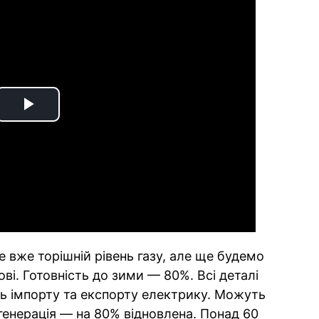
Play
Video
це вже торішній рівень газу, але ще будемо
ві. Готовність до зими — 80%. Всі деталі
ть імпорту та експорту електрику. Можуть
генерація — на 80% відновлена. Понад 60