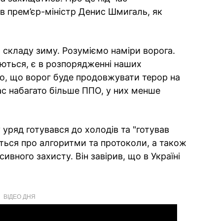
ив прем’єр-міністр Денис Шмигаль, як
 складу зиму. Розуміємо наміри ворога.
уються, є в розпорядженні наших
мо, що ворог буде продовжувати терор на
ас набагато більше ППО, у них менше
 уряд готувався до холодів та "готував
еться про алгоритми та протоколи, а також
ивного захисту. Він завірив, що в Україні
ВІДЕО ДНЯ