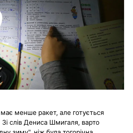
 має менше ракет, але готується
. Зі слів Дениса Шмигаля, варто
ну зиму", ніж була тогорічна.