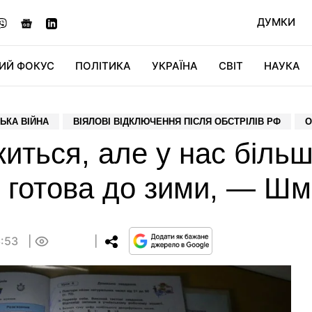
ДУМКИ
ИЙ ФОКУС
ПОЛІТИКА
УКРАЇНА
СВІТ
НАУКА
ДІДЖИТАЛ
АВТО
СВІТФАН
КУ
ЬКА ВІЙНА
ВІЯЛОВІ ВІДКЛЮЧЕННЯ ПІСЛЯ ОБСТРІЛІВ РФ
О
иться, але у нас біль
 готова до зими, — Шм
6:53
0