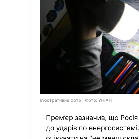
Ілюстративне фото | Фото: УНІАН
Прем’єр зазначив, що Росія
до ударів по енергосистемі
очікувати на "не менш склад