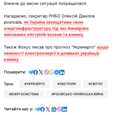
ближче до весни ситуація покращилася.
Нагадаємо, секретар РНБО Олексій Данілов
розповів,
як Україна захищатиме свою
енергоінфраструктуру під час ймовірних
масованих обстрілів восени та взимку.
Також
Фокус
писав про прогноз "Укренерго"
щодо
наявності електроенергії в домівках українців
взимку.
відправити у Telegram
поділитись у Facebook
поділитись у X
відправити у Viber
відправити у Whatsapp
відправити у Messenger
відправити у LinkedIn
Поширити:
Теги:
УКРЕНЕРГО
ОБСТРІЛИ
СВІТЛО
ЕНЕРГОСИСТЕМА
РОСІЙСЬКО-УКРАЇНСЬКА ВІЙНА
Читайте у Telegram
Читайте у Facebook
Читайте у X
Читайте у Google news
Читайте у Viber
Читайте у LinkedIn
Читайте нас у: