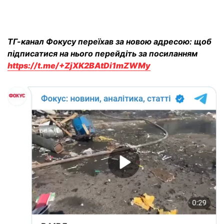
ТГ-канал Фокусу переїхав за новою адресою: щоб
підписатися на нього перейдіть за посиланням
https://t.me/+ZjXK2BAtDi1mZWMy