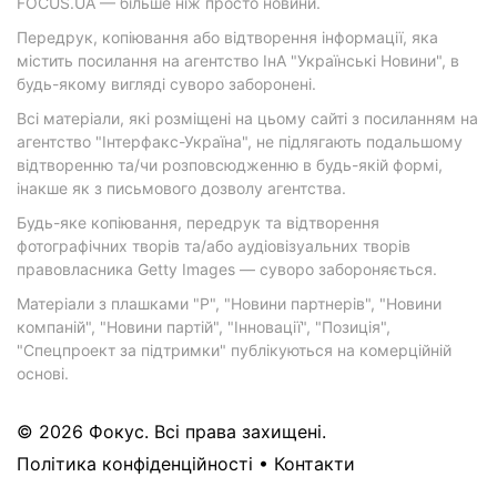
FOCUS.UA — більше ніж просто новини.
Передрук, копіювання або відтворення інформації, яка
містить посилання на агентство ІнА "Українські Новини", в
будь-якому вигляді суворо заборонені.
Всі матеріали, які розміщені на цьому сайті з посиланням на
агентство "Інтерфакс-Україна", не підлягають подальшому
відтворенню та/чи розповсюдженню в будь-якій формі,
інакше як з письмового дозволу агентства.
Будь-яке копіювання, передрук та відтворення
фотографічних творів та/або аудіовізуальних творів
правовласника Getty Images — суворо забороняється.
Матеріали з плашками "Р", "Новини партнерів", "Новини
компаній", "Новини партій", "Інновації", "Позиція",
"Спецпроект за підтримки" публікуються на комерційній
основі.
© 2026 Фокус. Всі права захищені.
Політика конфіденційності
•
Контакти