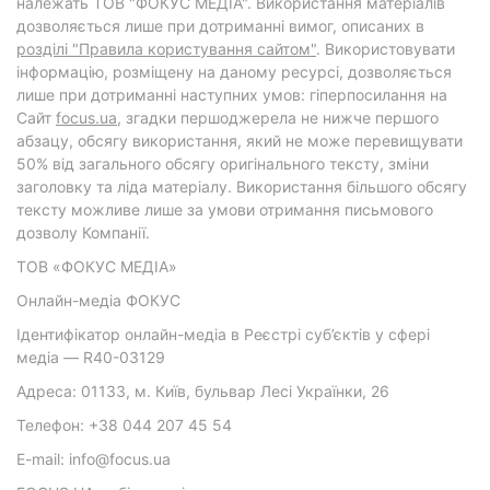
належать ТОВ "ФОКУС МЕДІА". Використання матеріалів
дозволяється лише при дотриманні вимог, описаних в
розділі "Правила користування сайтом"
. Використовувати
інформацію, розміщену на даному ресурсі, дозволяється
лише при дотриманні наступних умов: гіперпосилання на
Cайт
focus.ua
, згадки першоджерела не нижче першого
абзацу, обсягу використання, який не може перевищувати
50% від загального обсягу оригінального тексту, зміни
заголовку та ліда матеріалу. Використання більшого обсягу
тексту можливе лише за умови отримання письмового
дозволу Компанії.
ТОВ «ФОКУС МЕДІА»
Онлайн-медіа ФОКУС
Ідентифікатор онлайн-медіа в Реєстрі суб’єктів у сфері
медіа — R40-03129
Адреса: 01133, м. Київ, бульвар Лесі Українки, 26
Телефон: +38 044 207 45 54
E-mail: info@focus.ua