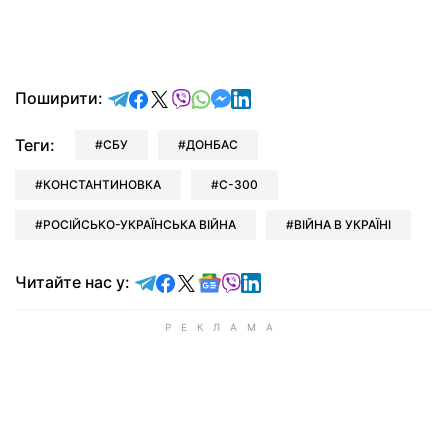
відправити у Telegram
поділитись у Facebook
поділитись у X
відправити у Viber
відправити у Whatsapp
відправити у Messenger
відправити у LinkedIn
Поширити:
Теги:
СБУ
ДОНБАС
КОНСТАНТИНОВКА
С-300
РОСІЙСЬКО-УКРАЇНСЬКА ВІЙНА
ВІЙНА В УКРАЇНІ
Читайте у Telegram
Читайте у Facebook
Читайте у X
Читайте у Google news
Читайте у Viber
Читайте у LinkedIn
Читайте нас у: