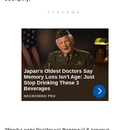
Збройні сили Російської Федерації 6 вересня