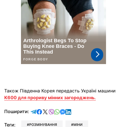
Також Південна Корея передасть Україні машини
K600 для прориву мінних загороджень.
відправити у Telegram
поділитись у Facebook
поділитись у X
відправити у Viber
відправити у Whatsapp
відправити у Messenger
відправити у LinkedIn
Поширити:
Теги:
РОЗМІНУВАННЯ
МІНИ