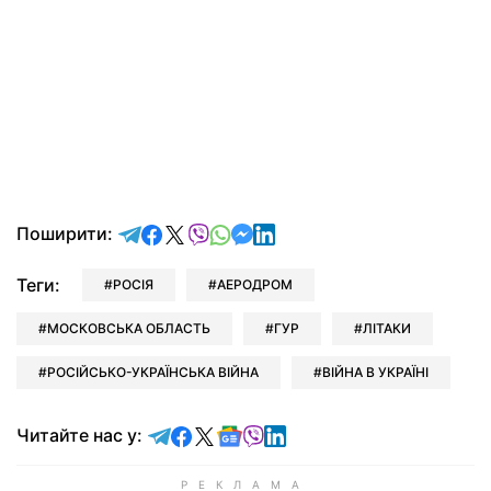
відправити у Telegram
поділитись у Facebook
поділитись у X
відправити у Viber
відправити у Whatsapp
відправити у Messenger
відправити у LinkedIn
Поширити:
Теги:
РОСІЯ
АЕРОДРОМ
МОСКОВСЬКА ОБЛАСТЬ
ГУР
ЛІТАКИ
РОСІЙСЬКО-УКРАЇНСЬКА ВІЙНА
ВІЙНА В УКРАЇНІ
Читайте у Telegram
Читайте у Facebook
Читайте у X
Читайте у Google news
Читайте у Viber
Читайте у LinkedIn
Читайте нас у: