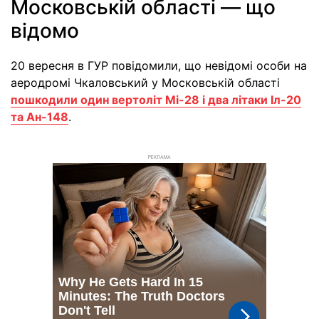
Московській області — що
відомо
20 вересня в ГУР повідомили, що невідомі особи на
аеродромі Чкаловський у Московській області
пошкодили один вертоліт Мі-28 і два літаки Іл-20
та Ан-148
.
РЕКЛАМА