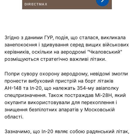
Згідно з даними ГУР, подія, що сталася, викликала
занепокоєння і здивування серед вищих військових
керівників, оскільки на аеродромі "Чкаловський"
розміщуються стратегічно важливі літаки.
Попри сувору охорону аеродрому, невідомі змогли
пронести вибуховий пристрій на борт літаків
АН-148 та Іл-20, що належать 354-му авіаполку
спецпризначення. Також постраждав Мі-28Н, який
окупанти використовували для перехоплення і
знищення безпілотних апаратів у Московській
області.
Зазначимо, що Іл-20 являє собою радянський літак,