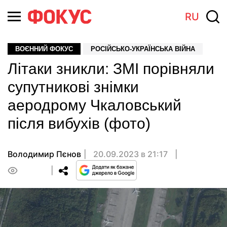
RU
ВОЄННИЙ ФОКУС
РОСІЙСЬКО-УКРАЇНСЬКА ВІЙНА
Літаки зникли: ЗМІ порівняли
супутникові знімки
аеродрому Чкаловський
після вибухів (фото)
Володимир Пєнов
20.09.2023 в 21:17
0