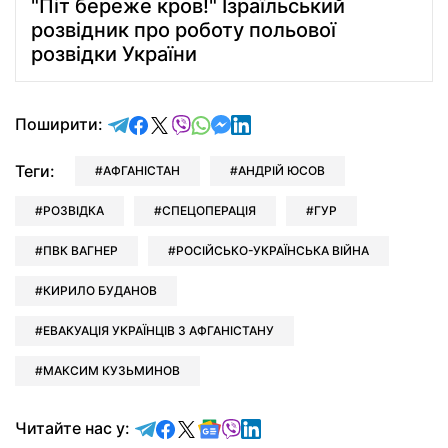
"Піт береже кров!" Ізраїльський
розвідник про роботу польової
розвідки України
відправити у Telegram
поділитись у Facebook
поділитись у X
відправити у Viber
відправити у Whatsapp
відправити у Messenger
відправити у LinkedIn
Поширити:
Теги:
АФГАНІСТАН
АНДРІЙ ЮСОВ
РОЗВІДКА
СПЕЦОПЕРАЦІЯ
ГУР
ПВК ВАГНЕР
РОСІЙСЬКО-УКРАЇНСЬКА ВІЙНА
КИРИЛО БУДАНОВ
ЕВАКУАЦІЯ УКРАЇНЦІВ З АФГАНІСТАНУ
МАКСИМ КУЗЬМИНОВ
Читайте у Telegram
Читайте у Facebook
Читайте у X
Читайте у Google news
Читайте у Viber
Читайте у LinkedIn
Читайте нас у: