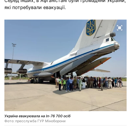
Серед інших, в Афганістані були громадяни України,
які потребували евакуації.
Україна евакуювала на Іл-76 700 осіб
Фото: пресслужба ГУР Міноборони