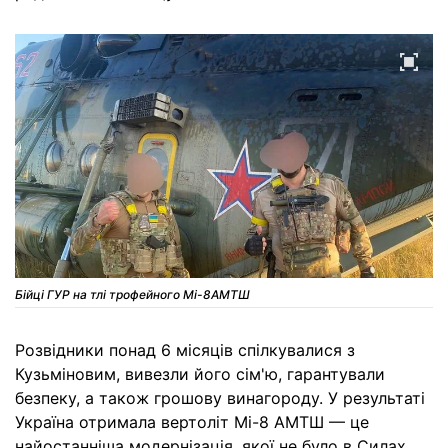
Бійці ГУР на тлі трофейного Мі-8АМТШ
Розвідники понад 6 місяців спілкувалися з
Кузьміновим, вивезли його сім'ю, гарантували
безпеку, а також грошову винагороду. У результаті
Україна отримала вертоліт Мі-8 АМТШ — це
найостанніша модернізація, якої не було в Силах