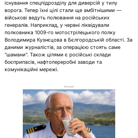
існування спецпідрозділу для диверсій у тилу
ворога. Тепер їхні цілі стали ще амбітнішими —
військові ведуть полювання на російських
генералів. Наприклад, у червні ліквідували
полковника 1009-го мотострілецького полку
Володимира Кузнєцова в Бєлгородській області. За
даними журналістів, за операцією стоять саме
"шамани". Також цілями є російські склади
боєприпасів, нафтопереробні заводи та
комунікаційні мережі.
РЕКЛАМА