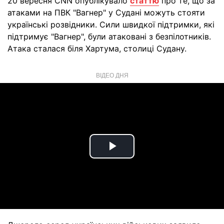
20 вересня CNN опублікувало
статтю
про те, що за
атаками на ПВК "Вагнер" у Судані можуть стояти
українські розвідники. Сили швидкої підтримки, які
підтримує "Вагнер", були атаковані з безпілотників.
Атака сталася біля Хартума, столиці Судану.
ВІДЕО ДНЯ
Play
Video