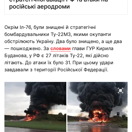
російські аеродроми
Окрім Іл-76, були знищені й стратегічні
бомбардувальники Ту-22М3, якими окупанти
обстрілюють Україну. Два було знищено, а ще два
— пошкоджено. За
словами
глави ГУР Кирила
Буданова, у РФ є 27 літаків Ту-22, які дійсно
літають. До атаки їх було 31. При цьому удари
завдавали з території Російської Федерації.