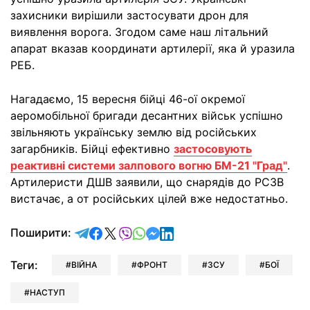
захисники вирішили застосувати дрон для
виявлення ворога. Згодом саме наш літальний
апарат вказав координати артилерії, яка й уразила
РЕБ.
Нагадаємо, 15 вересня бійці 46-ої окремої
аеромобільної бригади десантних військ успішно
звільняють українську землю від російських
загарбників. Бійці ефективно
застосовують
реактивні системи залпового вогню БМ-21 "Град"
.
Артилеристи ДШВ заявили, що снарядів до РСЗВ
вистачає, а от російських цілей вже недостатньо.
відправити у Telegram
поділитись у Facebook
поділитись у X
відправити у Viber
відправити у Whatsapp
відправити у Messenger
відправити у LinkedIn
Поширити:
Теги:
ВІЙНА
ФРОНТ
ЗСУ
БОЇ
НАСТУП