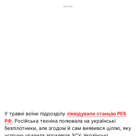
РЕКЛАМА
У травні воїни підрозділу
ліквідували станцію РЕБ
РФ
. Російська техніка полювала на українські
безпілотники, але згодом й сам виявився ціллю, яку
успішно уразила артилерія ЗСУ. Українські