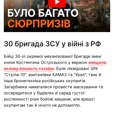
30 бригада ЗСУ у війні з РФ
Бійці 30-ої окремої механізованої бригади імені
князя Костянтина Острозького у вересні
знищили
велику кількість техніки
. Були ліквідовані ЗРК
"Стріла-10", вантажівки КАМАЗ та "Урал", танк й
інша бронетехніка російських окупантів.
Загарбники намагалися провести маскування та
зосередитися у будівлях й серед густої
рослинності різні бойові машини, але врешті
окупантам так й нічого не допомогло.