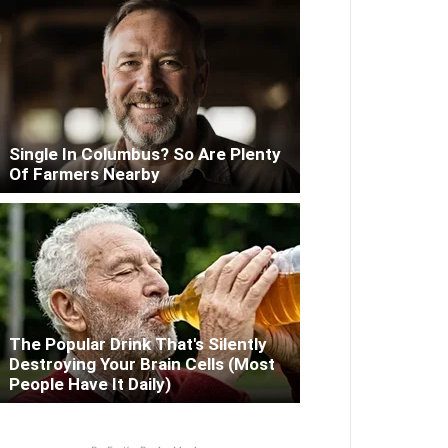
Single In Columbus? So Are Plenty
Of Farmers Nearby
The Popular Drink That's Silently
Destroying Your Brain Cells (Most
People Have It Daily)