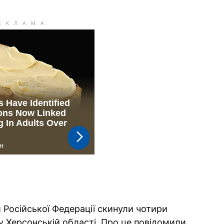
 Російської Федерації скинули чотири
у Херсонській області. Про це повідомили