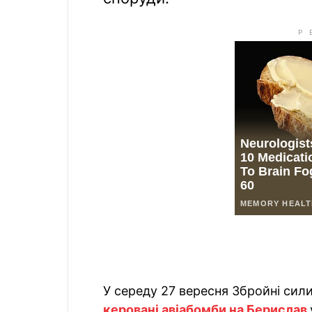
У середу 27 вересня Збройні сили
керовані авіабомби на Берислав