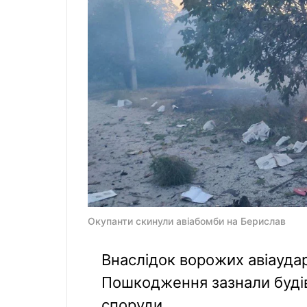
Окупанти скинули авіабомби на Берислав
Внаслідок ворожих авіаудар
Пошкодження зазнали будівл
споруди.