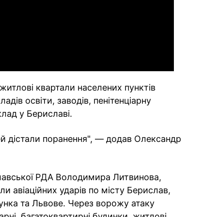
Video
у житлові квартали населених пунктів
ладів освіти, заводів, пенітенціарну
клад у Бериславі.
ей дістали поранення", — додав Олександр
лавської РДА Володимира Литвинова,
и авіаційних ударів по місту Берислав,
гунка та Львове. Через ворожу атаку
рні, багатоквартирні будинки, житлові