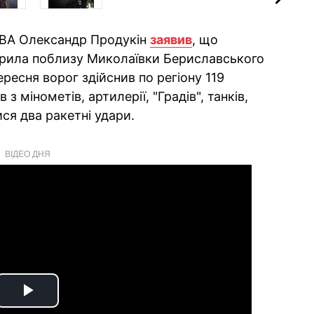
 ОВА Олександр Продукін
заявив
, що
арила поблизу Миколаївки Бериславського
ресня ворог здійснив по регіону 119
 з мінометів, артилерії, "Градів", танків,
ися два ракетні удари.
ВІДЕО ДНЯ
Play