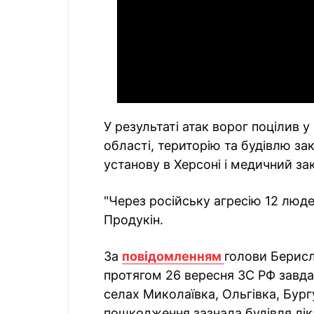
У результаті атак ворог поцілив 
області, територію та будівлю зак
установу в Херсоні і медичний за
"Через російську агресію 12 люд
Продукін.
За
повідомленням
голови Берис
протягом 26 вересня ЗС РФ завдал
селах Миколаївка, Ольгівка, Бур
пошкодження зазнала будівля ліка