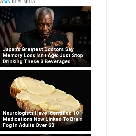
Japan's Greatest Doctors Say
Memory Loss Isn't Age: Just Stop
Drinking These 3 Beverages
Neurologists Have Identified 10
Medications Now Linked To Brain
Fog In Adults Over 60