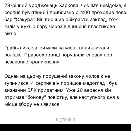
29-річний уродженець Харкова, чиє ім’я невідоме, 4
серпня був п’яний і приблизно о 4:00 проходив повз
бар "Сакура". Він вирішив обікрасти заклад, тож
заліз у кухню бару через відчинене пластикове
вікно.
Грабіжника затримали на місці та викликали
поліцію. Правоохоронці порушили справу про
незаконне проникнення.
Однак на цьому порушенні закону чоловік не
зупинився. 4 серпня він пройшов медогляд і був
визнаний ВЛК придатним. Уже 20 вересня він
отримав "бойову" повістку, але наступного дня в
місце збору не з’явився.
ВІДЕО ДНЯ