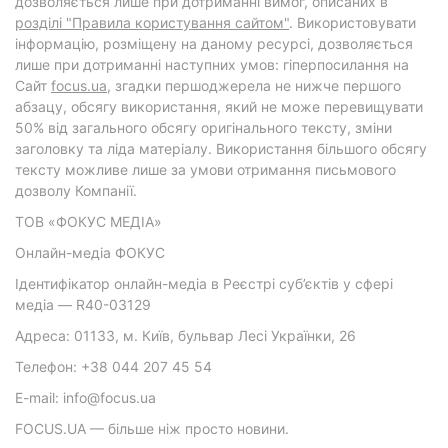
дозволяється лише при дотриманні вимог, описаних в
розділі "Правила користування сайтом"
. Використовувати
інформацію, розміщену на даному ресурсі, дозволяється
лише при дотриманні наступних умов: гіперпосилання на
Cайт
focus.ua
, згадки першоджерела не нижче першого
абзацу, обсягу використання, який не може перевищувати
50% від загального обсягу оригінального тексту, зміни
заголовку та ліда матеріалу. Використання більшого обсягу
тексту можливе лише за умови отримання письмового
дозволу Компанії.
ТОВ «ФОКУС МЕДІА»
Онлайн-медіа ФОКУС
Ідентифікатор онлайн-медіа в Реєстрі суб’єктів у сфері
медіа — R40-03129
Адреса: 01133, м. Київ, бульвар Лесі Українки, 26
Телефон: +38 044 207 45 54
E-mail: info@focus.ua
FOCUS.UA — більше ніж просто новини.