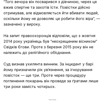
"Того вечора він посварився з дівчиною, через це
вжив спиртне та захотів їсти. Повістки дійсно
отримував, але відмовляється йти вбивати людей,
оскільки йому не дозволяє це робити його віра", —
зазначено у вироку.
На запит правоохоронців відповіли, що з жовтня
2014 року українець був "неохрещеним вісником"
Свідків Єгови. Проте з березня 2015 року він не
належить до релігійного об’єднання.
Суд визнав ухилянта винним. За інцидент у барі
йому призначили рік ув’язнення, за ігнорування
повісток — ще три. Проте через процедуру
поглинення покарань він проведе за ґратами лише
три роки замість чотирьох.
РЕКЛАМА