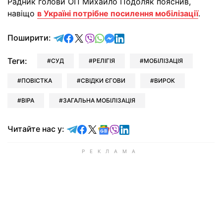
Радник голови ОП Михайло Подоляк пояснив,
навіщо
в Україні потрібне посилення мобілізації
.
відправити у Telegram
поділитись у Facebook
поділитись у X
відправити у Viber
відправити у Whatsapp
відправити у Messenger
відправити у LinkedIn
Поширити:
Теги:
СУД
РЕЛІГІЯ
МОБІЛІЗАЦІЯ
ПОВІСТКА
СВІДКИ ЄГОВИ
ВИРОК
ВІРА
ЗАГАЛЬНА МОБІЛІЗАЦІЯ
Читайте у Telegram
Читайте у Facebook
Читайте у X
Читайте у Google news
Читайте у Viber
Читайте у LinkedIn
Читайте нас у: