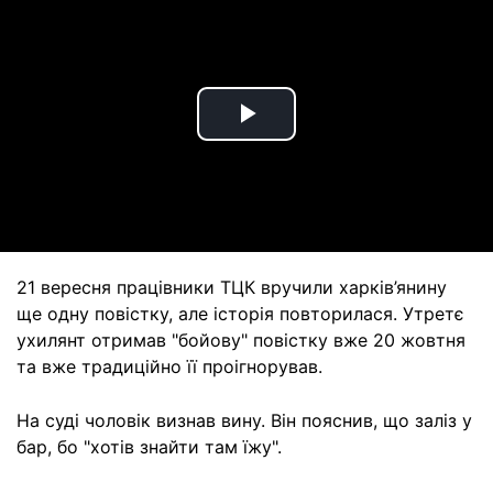
Play
Video
21 вересня працівники ТЦК вручили харків’янину
ще одну повістку, але історія повторилася. Утретє
ухилянт отримав "бойову" повістку вже 20 жовтня
та вже традиційно її проігнорував.
На суді чоловік визнав вину. Він пояснив, що заліз у
бар, бо "хотів знайти там їжу".