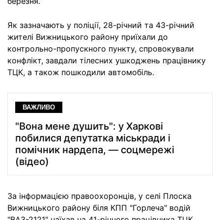
березня.
Як зазначають у поліції, 28-річний та 43-річний
жителі Вижницького району приїхали до
контрольно-пропускного пункту, спровокували
конфлікт, завдали тілесних ушкоджень працівнику
ТЦК, а також пошкодили автомобіль.
ВАЖЛИВО
"Вона мене душить": у Харкові
побилися депутатка міськради і
помічник нардепа, — соцмережі
(відео)
За інформацією правоохоронців, у селі Плоска
Вижницького району біля КПП "Горлеча" водій
"ВАЗ-2121" наїхав на 41-річного працівника ТЦК.