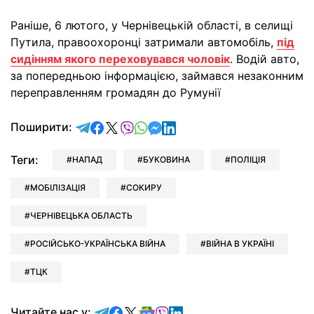
Раніше, 6 лютого, у Чернівецькій області, в селищі
Путила, правоохоронці затримали автомобіль,
під
сидінням якого переховувався чоловік
. Водій авто,
за попередньою інформацією, займався незаконним
переправленням громадян до Румунії
відправити у Telegram
поділитись у Facebook
поділитись у X
відправити у Viber
відправити у Whatsapp
відправити у Messenger
відправити у LinkedIn
Поширити:
Теги:
НАПАД
БУКОВИНА
ПОЛІЦІЯ
МОБІЛІЗАЦІЯ
СОКИРУ
ЧЕРНІВЕЦЬКА ОБЛАСТЬ
РОСІЙСЬКО-УКРАЇНСЬКА ВІЙНА
ВІЙНА В УКРАЇНІ
ТЦК
Читайте у Telegram
Читайте у Facebook
Читайте у X
Читайте у Google news
Читайте у Viber
Читайте у LinkedIn
Читайте нас у: