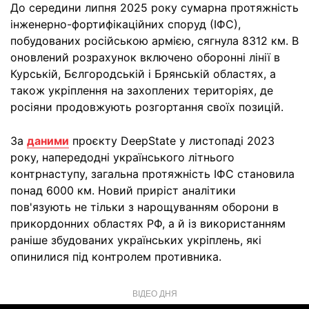
До середини липня 2025 року сумарна протяжність
інженерно-фортифікаційних споруд (ІФС),
побудованих російською армією, сягнула 8312 км. В
оновлений розрахунок включено оборонні лінії в
Курській, Бєлгородській і Брянській областях, а
також укріплення на захоплених територіях, де
росіяни продовжують розгортання своїх позицій.
За
даними
проєкту DeepState у листопаді 2023
року, напередодні українського літнього
контрнаступу, загальна протяжність ІФС становила
понад 6000 км. Новий приріст аналітики
пов'язують не тільки з нарощуванням оборони в
прикордонних областях РФ, а й із використанням
раніше збудованих українських укріплень, які
опинилися під контролем противника.
ВІДЕО ДНЯ