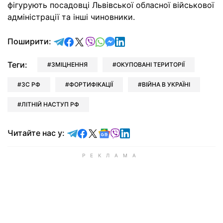
фігурують посадовці Львівської обласної військової
адміністрації та інші чиновники.
відправити у Telegram
поділитись у Facebook
поділитись у X
відправити у Viber
відправити у Whatsapp
відправити у Messenger
відправити у LinkedIn
Поширити:
Теги:
ЗМІЦНЕННЯ
ОКУПОВАНІ ТЕРИТОРІЇ
ЗС РФ
ФОРТИФІКАЦІЇ
ВІЙНА В УКРАЇНІ
ЛІТНІЙ НАСТУП РФ
Читайте у Telegram
Читайте у Facebook
Читайте у X
Читайте у Google news
Читайте у Viber
Читайте у LinkedIn
Читайте нас у: