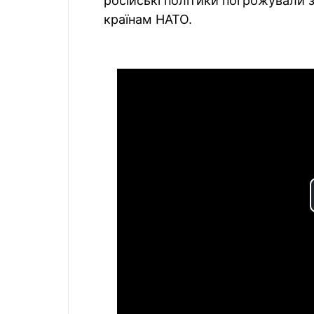
російські політики погрожували з
країнам НАТО.