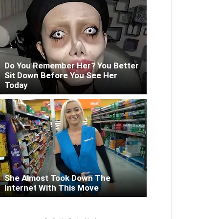
Do You Remember Her? You Better
Sit Down Before You See Her
Today
She Almost Took Down The
Internet With This Move