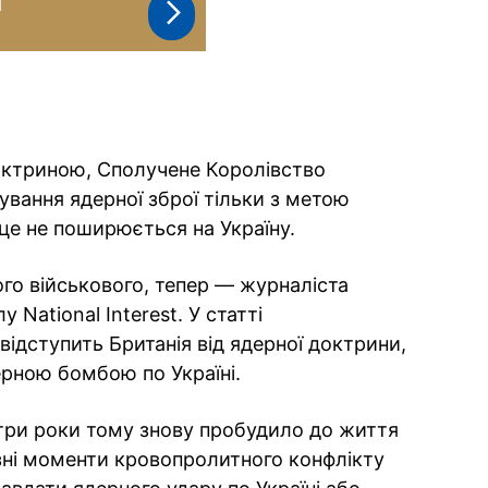
октриною, Сполучене Королівство
вання ядерної зброї тільки з метою
це не поширюється на Україну.
го військового, тепер — журналіста
National Interest. У статті
відступить Британія від ядерної доктрини,
рною бомбою по Україні.
д три роки тому знову пробудило до життя
ізні моменти кровопролитного конфлікту