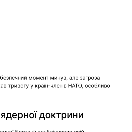
небезпечний момент минув, але загроза
ав тривогу у країн-членів НАТО, особливо
 ядерної доктрини
ликої Британії опублікувало свій