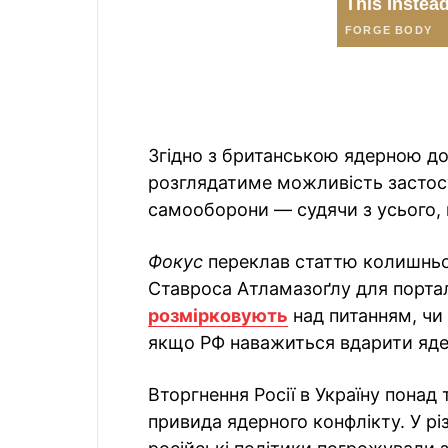
Згідно з британською ядерною д
розглядатиме можливість застосу
самооборони — судячи з усього, 
Фокус
переклав статтю колишньо
Ставроса Атламазоґлу для порталу 
розмірковують
над питанням, чи 
якщо РФ наважиться вдарити яде
Вторгнення Росії в Україну пона
привида ядерного конфлікту. У р