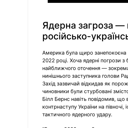
Ядерна загроза — 
російсько-українсь
Америка була щиро занепокоєна і
2022 році. Хоча ядерні погрози з 
найближчого оточення — зокрема,
нинішнього заступника голови Р
Захід зазвичай відкидав як порож
чиновники були стурбовані зміст
Білл Бернс навіть повідомив, що 
контрнаступу України на півночі,
тактичного ядерного удару.