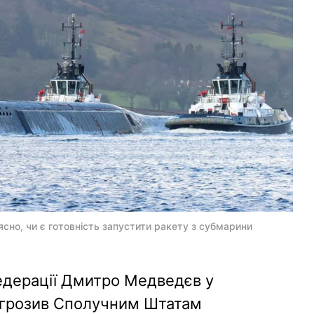
ясно, чи є готовність запустити ракету з субмарини
едерації Дмитро Медведєв у
пригрозив Сполучним Штатам