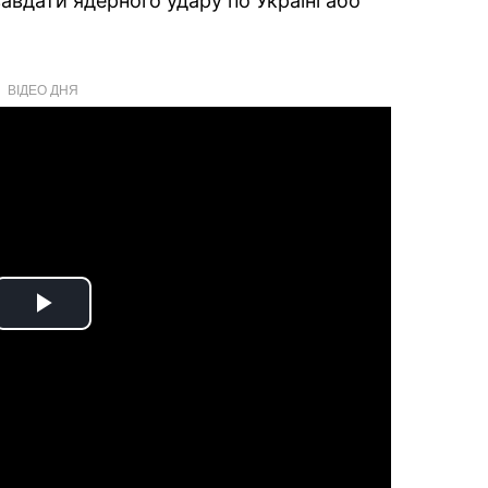
авдати ядерного удару по Україні або
ВІДЕО ДНЯ
Play
Video