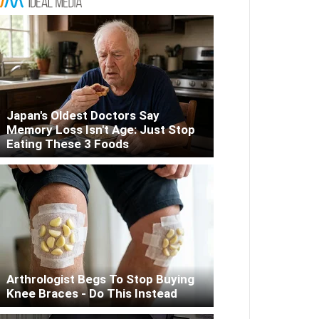
Japan's Oldest Doctors Say
Memory Loss Isn't Age: Just Stop
Eating These 3 Foods
Arthrologist Begs To Stop Buying
Knee Braces - Do This Instead