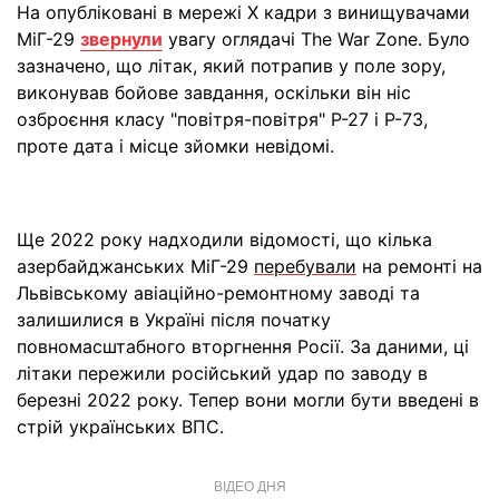
На опубліковані в мережі X кадри з винищувачами
МіГ-29
звернули
увагу оглядачі The War Zone. Було
зазначено, що літак, який потрапив у поле зору,
виконував бойове завдання, оскільки він ніс
озброєння класу "повітря-повітря" Р-27 і Р-73,
проте дата і місце зйомки невідомі.
Ще 2022 року надходили відомості, що кілька
азербайджанських МіГ-29
перебували
на ремонті на
Львівському авіаційно-ремонтному заводі та
залишилися в Україні після початку
повномасштабного вторгнення Росії. За даними, ці
літаки пережили російський удар по заводу в
березні 2022 року. Тепер вони могли бути введені в
стрій українських ВПС.
ВІДЕО ДНЯ