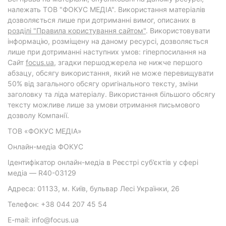
належать ТОВ "ФОКУС МЕДІА". Використання матеріалів
дозволяється лише при дотриманні вимог, описаних в
розділі "Правила користування сайтом"
. Використовувати
інформацію, розміщену на даному ресурсі, дозволяється
лише при дотриманні наступних умов: гіперпосилання на
Cайт
focus.ua
, згадки першоджерела не нижче першого
абзацу, обсягу використання, який не може перевищувати
50% від загального обсягу оригінального тексту, зміни
заголовку та ліда матеріалу. Використання більшого обсягу
тексту можливе лише за умови отримання письмового
дозволу Компанії.
ТОВ «ФОКУС МЕДІА»
Онлайн-медіа ФОКУС
Ідентифікатор онлайн-медіа в Реєстрі суб’єктів у сфері
медіа — R40-03129
Адреса: 01133, м. Київ, бульвар Лесі Українки, 26
Телефон: +38 044 207 45 54
E-mail: info@focus.ua