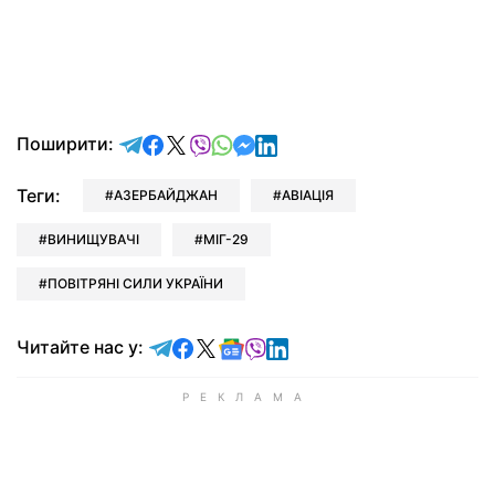
відправити у Telegram
поділитись у Facebook
поділитись у X
відправити у Viber
відправити у Whatsapp
відправити у Messenger
відправити у LinkedIn
Поширити:
Теги:
АЗЕРБАЙДЖАН
АВІАЦІЯ
ВИНИЩУВАЧІ
МІГ-29
ПОВІТРЯНІ СИЛИ УКРАЇНИ
Читайте у Telegram
Читайте у Facebook
Читайте у X
Читайте у Google news
Читайте у Viber
Читайте у LinkedIn
Читайте нас у: