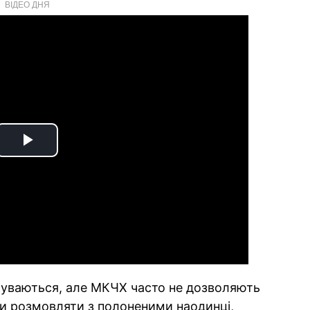
ВІДЕО ДНЯ
Play
Video
ідбуваються, але МКЧХ часто не дозволяють
 чи розмовляти з полоненими наодинці,