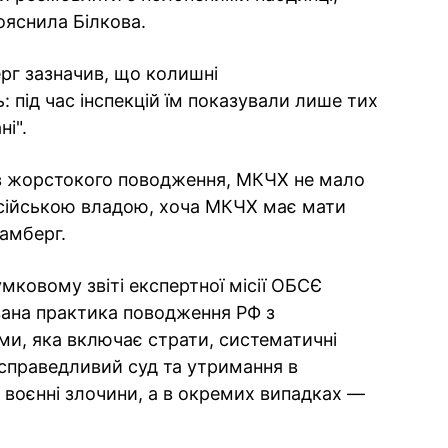
ояснила Білкова.
г зазначив, що колишні
 під час інспекцій їм показували лише тих
ні".
ав жорстокого поводження, МКЧХ не мало
сійською владою, хоча МКЧХ має мати
ламберг.
мковому звіті експертної місії ОБСЄ
ана практика поводження РФ з
и, яка включає страти, систематичні
 справедливий суд та утримання в
 воєнні злочини, а в окремих випадках —