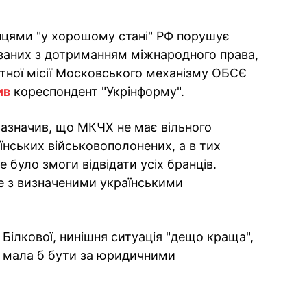
їнцями "у хорошому стані" РФ порушує
заних з дотриманням міжнародного права,
тної місії Московського механізму ОБСЄ
ив
кореспондент "Укрінформу".
азначив, що МКЧХ не має вільного
їнських військовополонених, а в тих
е було змоги відвідати усіх бранців.
е з визначеними українськими
Білкової, нинішня ситуація "дещо краща",
іж мала б бути за юридичними