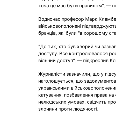
хоча це має бути правилом", — п
Водночас професор Марк Кламбер
військовополонені підтверджують:
бранців, які були "в хорошому ста
"До тих, хто був хворий чи зазн
доступу. Все контролювалося ро
вільний доступ", — підкреслив К
Журналісти зазначили, що у підсу
наголошується, що задокументов
українськими військовополоненим
катування, позбавлення права на
нелюдських умовах, свідчить про
злочини проти людяності.