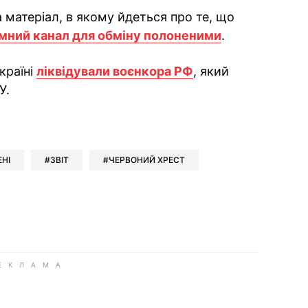
 матеріал, в якому йдеться про те, що
мний канал для обміну полоненими
.
країні
ліквідували воєнкора РФ
, який
У.
ok
ber
 Whatsapp
и у Messenger
ти у LinkedIn
НІ
ЗВІТ
ЧЕРВОНИЙ ХРЕСТ
ook
Google news
 Viber
е у LinkedIn