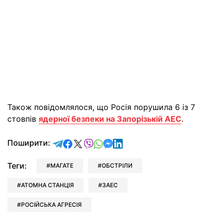
Також повідомлялося, що Росія порушила 6 із 7
стовпів
ядерної безпеки на Запорізькій АЕС
.
відправити у Telegram
поділитись у Facebook
поділитись у X
відправити у Viber
відправити у Whatsapp
відправити у Messenger
відправити у LinkedIn
Поширити:
Теги:
МАГАТЕ
ОБСТРІЛИ
АТОМНА СТАНЦІЯ
ЗАЕС
РОСІЙСЬКА АГРЕСІЯ