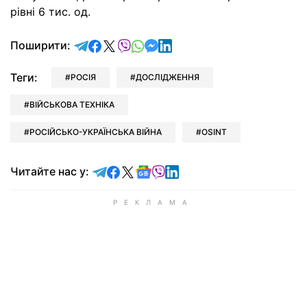
рівні 6 тис. од.
відправити у Telegram
поділитись у Facebook
поділитись у X
відправити у Viber
відправити у Whatsapp
відправити у Messenger
відправити у LinkedIn
Поширити:
Теги:
РОСІЯ
ДОСЛІДЖЕННЯ
ВІЙСЬКОВА ТЕХНІКА
РОСІЙСЬКО-УКРАЇНСЬКА ВІЙНА
OSINT
Читайте у Telegram
Читайте у Facebook
Читайте у X
Читайте у Google news
Читайте у Viber
Читайте у LinkedIn
Читайте нас у: