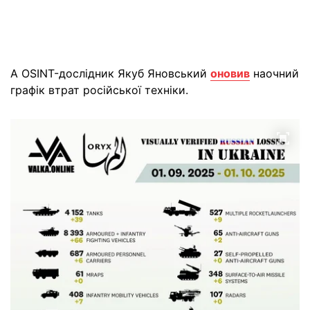
А OSINT-дослідник Якуб Яновський
оновив
наочний
графік втрат російської техніки.