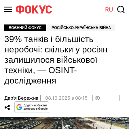
RU
ВОЄННИЙ ФОКУС
РОСІЙСЬКО-УКРАЇНСЬКА ВІЙНА
39% танків і більшість
неробочі: скільки у росіян
залишилося військової
техніки, — OSINT-
дослідження
Дар'я Бережна
08.10.2025 в 08:15
0