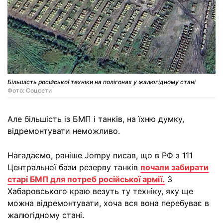
Більшість російської техніки на полігонах у жалюгідному стані
Фото: Соцсети
Але більшість із БМП і танків, на їхню думку,
відремонтувати неможливо.
Нагадаємо, раніше Jompy писав, що в РФ з 111
Центральної бази резерву танків
почали забирати
старі БМП для потреб російської армії.
З
Хабаровського краю везуть ту техніку, яку ще
можна відремонтувати, хоча вся вона перебуває в
жалюгідному стані.