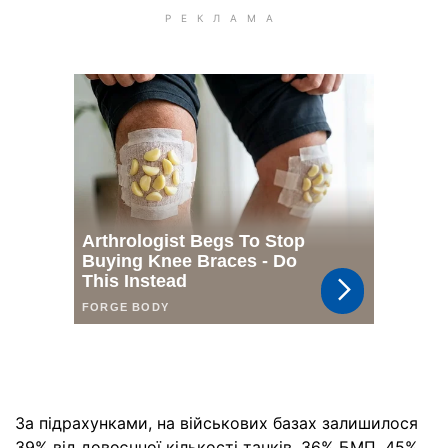
За підрахунками, на військових базах залишилося
39% від довоєнної кількості танків, 36% БМП, 45%