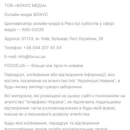
ТОВ «ФОКУС МЕДІА»
Онлайн-медіа ФОКУС
Ідентифікатор онлайн-медіа в Реєстрі суб’єктів у сфері
медіа — R40-03129
Адреса: 01133, м. Київ, бульвар Лесі Українки, 26
Телефон: +38 044 207 45 54
E-mail: info@focus.ua
FOCUS.UA — більше ніж просто новини.
Передрук, копіювання або відтворення інформації, яка
містить посилання на агентство ІнА "Українські Новини", в
будь-якому вигляді суворо заборонені.
Всі матеріали, які розміщені на цьому сайті з посиланням на
агентство "Інтерфакс-Україна", не підлягають подальшому
відтворенню та/чи розповсюдженню в будь-якій формі,
інакше як з письмового дозволу агентства.
Будь-яке копіювання, передрук та відтворення
фотографічних творів та/або аудіовізуальних творів