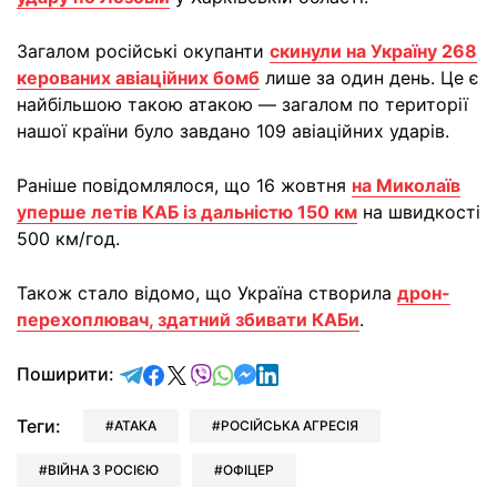
Загалом російські окупанти
скинули на Україну 268
керованих авіаційних бомб
лише за один день. Це є
найбільшою такою атакою — загалом по території
нашої країни було завдано 109 авіаційних ударів.
Раніше повідомлялося, що 16 жовтня
на Миколаїв
уперше летів КАБ із дальністю 150 км
на швидкості
500 км/год.
Також стало відомо, що Україна створила
дрон-
перехоплювач, здатний збивати КАБи
.
відправити у Telegram
поділитись у Facebook
поділитись у X
відправити у Viber
відправити у Whatsapp
відправити у Messenger
відправити у LinkedIn
Поширити:
Теги:
АТАКА
РОСІЙСЬКА АГРЕСІЯ
ВІЙНА З РОСІЄЮ
ОФІЦЕР