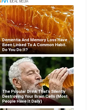
Dementia And Memory Loss Have
Been Linked To A Common Habit.
Do You Do It?
The Popular Drink That's Silently
Destroying Your Brain Cells (Most
People Have It Daily)