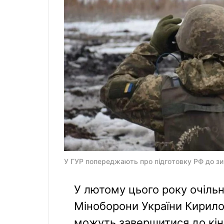
У ГУР попереджають про підготовку РФ до зим
У лютому цього року очільн
Міноборони України Кирило 
можуть завершитися до кінц