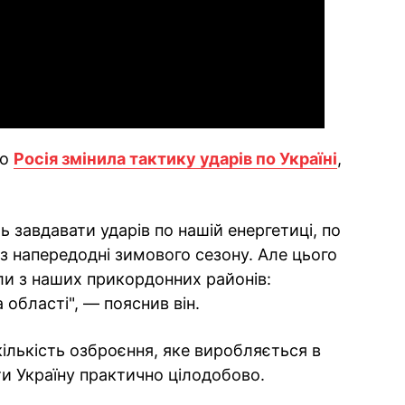
Video
що
Росія змінила тактику ударів по Україні
,
ь завдавати ударів по нашій енергетиці, по
з напередодні зимового сезону. Але цього
ли з наших прикордонних районів:
 області", — пояснив він.
ількість озброєння, яке виробляється в
ати Україну практично цілодобово.