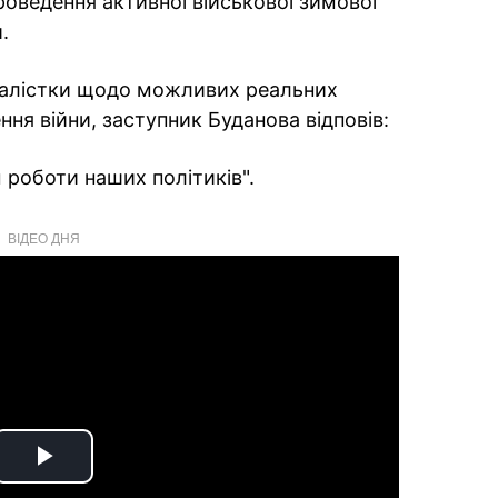
роведення активної військової зимової
.
налістки щодо можливих реальних
ння війни, заступник Буданова відповів:
 роботи наших політиків".
ВІДЕО ДНЯ
Play