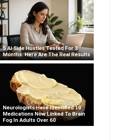
5 AI Side Hustles Tested For 3
Months. Here Are The Real Results
Neurologists Have Identified 10
Medications Now Linked To Brain
Fog In Adults Over 60