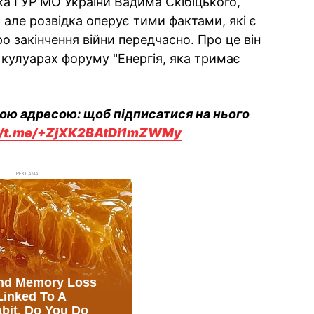
а ГУР МО України Вадима Скібіцького,
 але розвідка оперує тими фактами, які є
ро закінчення війни передчасно. Про це він
 кулуарах форуму "Енергія, яка тримає
вою адресою: щоб підписатися на нього
://t.me/+ZjXK2BAtDi1mZWMy
РЕКЛАМА