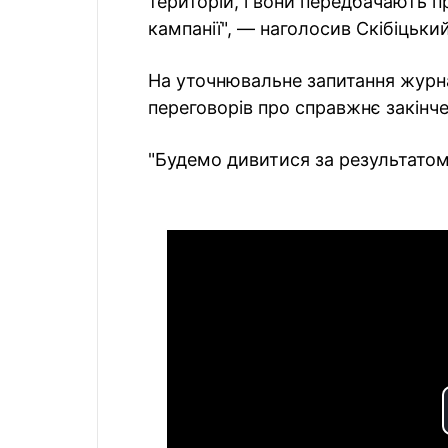
територій, і вони передбачають п
кампанії", — наголосив Скібіцький
На уточнювальне запитання жур
переговорів про справжнє закінче
"Будемо дивитися за результатом