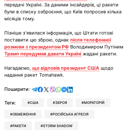
передачі Україні. За даними інсайдерів, ці ракети
були в списку озброєння, що Київ попросив кілька
місяців тому.
Пізніше з'явилася інформація, що Штати готові
поставити цю зброю, однак
після телефонної
розмови з президентом РФ
Володимиром Путіним
Трамп передумав давати Україні
жадані ракети.
Нагадаємо,
що відповів президент США
щодо
надання ракет Tomahawk.
відправити у Telegram
поділитись у Facebook
поділитись у X
відправити у Viber
відправити у Whatsapp
відправити у Messenger
відправити у LinkedIn
Поширити:
Теги:
США
ЗБРОЯ
МОРАТОРІЙ
ОБМЕЖЕННЯ
РОСІЙСЬКА АГРЕСІЯ
РАКЕТИ
STORM SHADOW