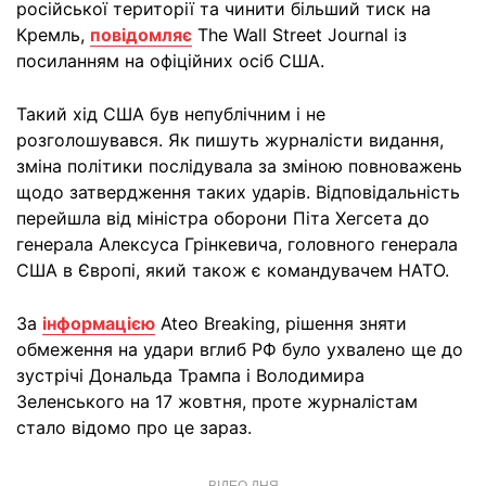
російської території та чинити більший тиск на
Кремль,
повідомляє
The Wall Street Journal із
посиланням на офіційних осіб США.
Такий хід США був непублічним і не
розголошувався. Як пишуть журналісти видання,
зміна політики послідувала за зміною повноважень
щодо затвердження таких ударів. Відповідальність
перейшла від міністра оборони Піта Хегсета до
генерала Алексуса Грінкевича, головного генерала
США в Європі, який також є командувачем НАТО.
За
інформацією
Ateo Breaking, рішення зняти
обмеження на удари вглиб РФ було ухвалено ще до
зустрічі Дональда Трампа і Володимира
Зеленського на 17 жовтня, проте журналістам
стало відомо про це зараз.
ВІДЕО ДНЯ