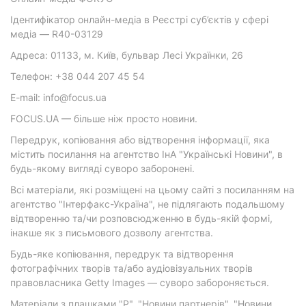
Ідентифікатор онлайн-медіа в Реєстрі суб’єктів у сфері
медіа — R40-03129
Адреса: 01133, м. Київ, бульвар Лесі Українки, 26
Телефон: +38 044 207 45 54
E-mail: info@focus.ua
FOCUS.UA — більше ніж просто новини.
Передрук, копіювання або відтворення інформації, яка
містить посилання на агентство ІнА "Українські Новини", в
будь-якому вигляді суворо заборонені.
Всі матеріали, які розміщені на цьому сайті з посиланням на
агентство "Інтерфакс-Україна", не підлягають подальшому
відтворенню та/чи розповсюдженню в будь-якій формі,
інакше як з письмового дозволу агентства.
Будь-яке копіювання, передрук та відтворення
фотографічних творів та/або аудіовізуальних творів
правовласника Getty Images — суворо забороняється.
Матеріали з плашками "Р", "Новини партнерів", "Новини