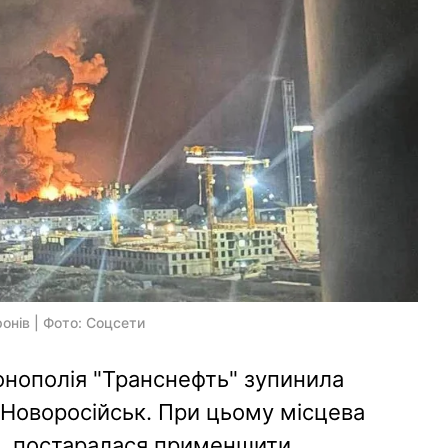
онів | Фото: Соцсети
онополія "Транснефть" зупинила
 Новоросійськ. При цьому місцева
и, постаралася применшити