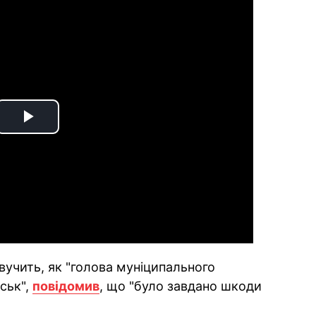
Play
Video
вучить, як "голова муніципального
ськ",
повідомив
, що "було завдано шкоди