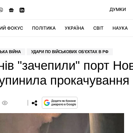
ДУМКИ
ИЙ ФОКУС
ПОЛІТИКА
УКРАЇНА
СВІТ
НАУКА
ДІДЖИТАЛ
АВТО
СВІТФАН
КУ
ЬКА ВІЙНА
УДАРИ ПО ВІЙСЬКОВИХ ОБ'ЄКТАХ В РФ
ів "зачепили" порт Нов
зупинила прокачування
0