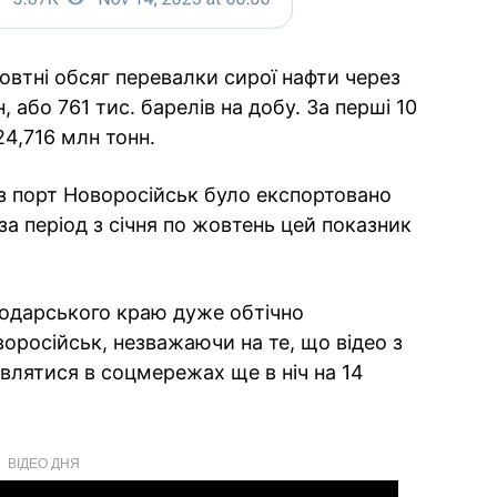
овтні обсяг перевалки сирої нафти через
 або 761 тис. барелів на добу. За перші 10
24,716 млн тонн.
з порт Новоросійськ було експортовано
за період з січня по жовтень цей показник
нодарського краю дуже обтічно
оросійськ, незважаючи на те, що відео з
лятися в соцмережах ще в ніч на 14
ВІДЕО ДНЯ