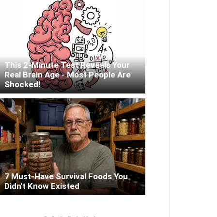
This 2-Minute Test Reveals Your
Real Brain Age - Most People Are
Shocked!
7 Must-Have Survival Foods You
Didn't Know Existed