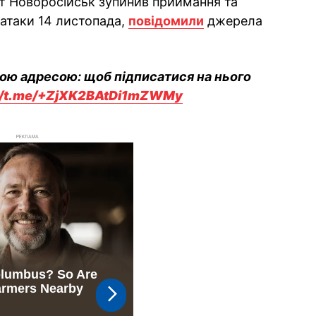
т Новоросійськ зупинив приймання та
 атаки 14 листопада,
повідомили
джерела
вою адресою: щоб підписатися на нього
://t.me/+ZjXK2BAtDi1mZWMy
РЕКЛАМА