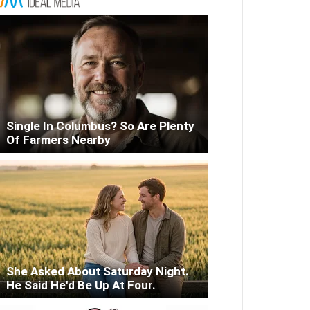
Single In Columbus? So Are Plenty
Of Farmers Nearby
She Asked About Saturday Night.
He Said He'd Be Up At Four.