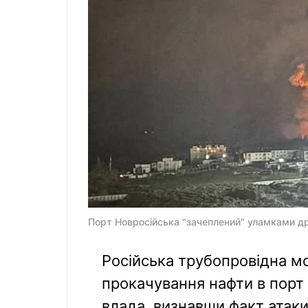
Порт Новросійська "зачеплений" уламками др
Російська трубопровідна м
прокачування нафти в порт
влада, визнавши факт атак