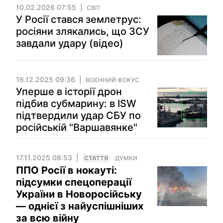
10.02.2026 07:55
СВІТ
У Росії стався землетрус:
росіяни злякались, що ЗСУ
завдали удару (відео)
16.12.2025 09:36
ВОЄННИЙ ФОКУС
Уперше в історії дрон
підбив субмарину: в ISW
підтвердили удар СБУ по
російській "Варшавянке"
17.11.2025 08:53
СТАТТЯ
ДУМКИ
ППО Росії в нокауті:
підсумки спецоперації
України в Новоросійську
— однієї з найуспішніших
за всю війну