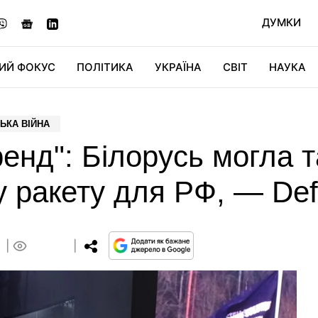
ДУМКИ
ИЙ ФОКУС
ПОЛІТИКА
УКРАЇНА
СВІТ
НАУКА
ДІДЖИТАЛ
АВТО
СВІТФАН
КУ
ЬКА ВІЙНА
ренд": Білорусь могла 
 ракету для РФ, — Def
0