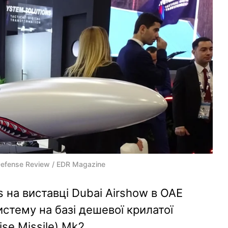
efense Review / EDR Magazine
s на виставці Dubai Airshow в ОАЕ
стему на базі дешевої крилатої
se Missile) Mk2.