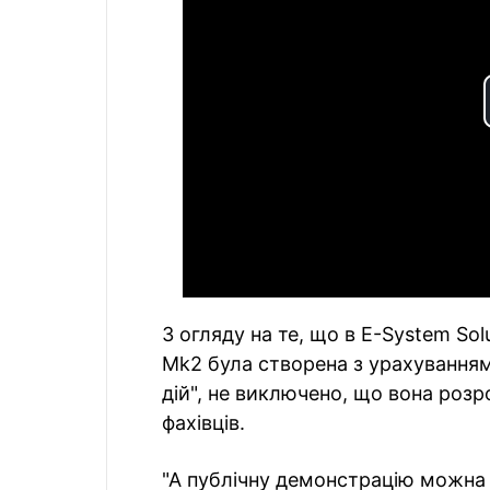
З огляду на те, що в E-System So
Mk2 була створена з урахуванням
дій", не виключено, що вона розр
фахівців.
"А публічну демонстрацію можна 