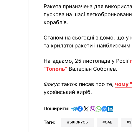
Ракета призначена для використа
пускова на шасі легкоброньованих
кораблів.
Станом на сьогодні відомо, що у
та крилатої ракети і найближчим
Нагадаємо, 25 листопада у Росії
"Тополь"
Валеріан Соболєв.
Фокус
також писав про те,
чому 
український виріб.
відправити у Telegram
поділитись у Facebo
поділитись у X
відправити у Vi
відправити у
відправит
відправи
Поширити:
Теги:
БІЛОРУСЬ
ОАЕ
З