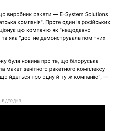
 що виробник ракети — E-System Solutions
тська компанія". Проте один із російських
иціонує цю компанію як "нещодавно
 та яка "досі не демонструвала помітних
оку була новина про те, що білоруська
ала макет зенітного ракетного комплексу
 що йдеться про одну й ту ж компанію", —
ВІДЕО ДНЯ