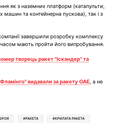
ння як з наземних платформ (катапульти,
 машин та контейнерна пускова), так і з
 компанії завершили розробку комплексу
 часом мають пройти його випробування.
помер творець ракет "Іскандер" та
"Фламінго" видавали за ракету ОАЕ
, а не
ok
ber
 Whatsapp
и у Messenger
ти у LinkedIn
БРОЯ
РАКЕТА
КРИЛАТА РАКЕТА