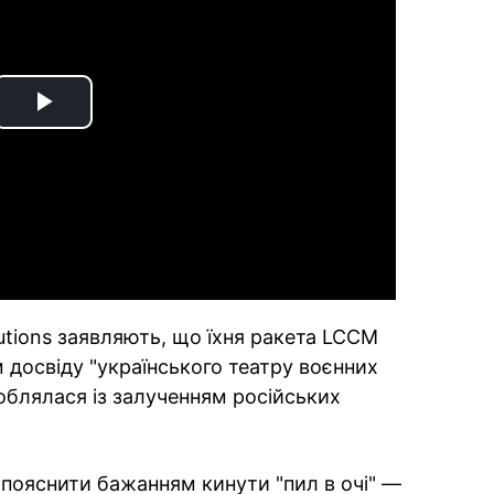
Play
Video
lutions заявляють, що їхня ракета LCCM
 досвіду "українського театру воєнних
облялася із залученням російських
пояснити бажанням кинути "пил в очі" —