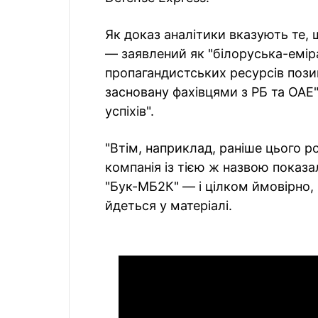
Як доказ аналітики вказують те,
— заявлений як "білоруська-еміра
пропагандистських ресурсів поз
засновану фахівцями з РБ та ОАЕ"
успіхів".
"Втім, наприклад, раніше цього р
компанія із тією ж назвою показ
"Бук-МБ2К" — і цілком ймовірно,
йдеться у матеріалі.