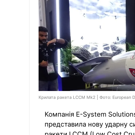
Крилата ракета LCCM Mk2 | Фото: European D
Компанія E-System Solution
представила нову ударну си
ракети LCCM (Low Cost Crui