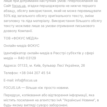
лише при дотриманні наступних умов: гіперпосилання на
Cайт
focus.ua
, згадки першоджерела не нижче першого
абзацу, обсягу використання, який не може перевищувати
50% від загального обсягу оригінального тексту, зміни
заголовку та ліда матеріалу. Використання більшого обсягу
тексту можливе лише за умови отримання письмового
дозволу Компанії.
ТОВ «ФОКУС МЕДІА»
Онлайн-медіа ФОКУС
Ідентифікатор онлайн-медіа в Реєстрі суб’єктів у сфері
медіа — R40-03129
Адреса: 01133, м. Київ, бульвар Лесі Українки, 26
Телефон: +38 044 207 45 54
E-mail: info@focus.ua
FOCUS.UA — більше ніж просто новини.
Передрук, копіювання або відтворення інформації, яка
містить посилання на агентство ІнА "Українські Новини", в
будь-якому вигляді суворо заборонені.