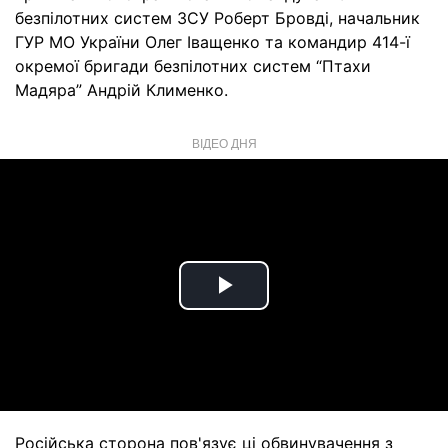
безпілотних систем ЗСУ Роберт Бровді, начальник
ГУР МО України Олег Іващенко та командир 414-ї
окремої бригади безпілотних систем “Птахи
Мадяра” Андрій Клименко.
ВІДЕО ДНЯ
Play
Video
Російська сторона пов'язує ці обвинувачення з