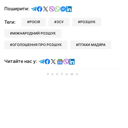
відправити у Telegram
поділитись у Facebook
поділитись у X
відправити у Viber
відправити у Whatsapp
відправити у Messenger
відправити у LinkedIn
Поширити:
Теги:
РОСІЯ
ЗСУ
РОЗШУК
МІЖНАРОДНИЙ РОЗШУК
ОГОЛОШЕННЯ ПРО РОЗШУК
ПТАХИ МАДЯРА
Читайте у Telegram
Читайте у Facebook
Читайте у X
Читайте у Google news
Читайте у Viber
Читайте у LinkedIn
Читайте нас у: