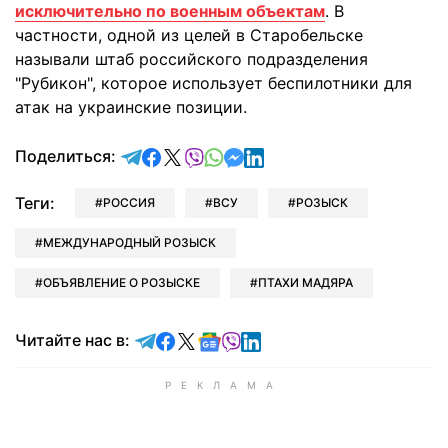
исключительно по военным объектам
. В
частности, одной из целей в Старобельске
называли штаб российского подразделения
"Рубикон", которое использует беспилотники для
атак на украинские позиции.
отправить в Telegram
поделиться в Facebook
поделиться в X
отправить в Viber
отправить в Whatsapp
отправить в Messenger
отправить в LinkedIn
Поделиться:
Теги:
РОССИЯ
ВСУ
РОЗЫСК
МЕЖДУНАРОДНЫЙ РОЗЫСК
ОБЪЯВЛЕНИЕ О РОЗЫСКЕ
ПТАХИ МАДЯРА
Читайте в Telegram
Читайте в Facebook
Читайте в X
Читайте в Google news
Читайте в Viber
Читайте в LinkedIn
Читайте нас в: