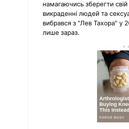
намагаючись зберегти свій 
викраденні людей та сексуа
вибрався з "Лев Тахора" у 2
лише зараз.