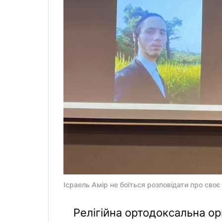
Ісраель Амір не боїться розповідати про своє
Релігійна ортодоксальна орг