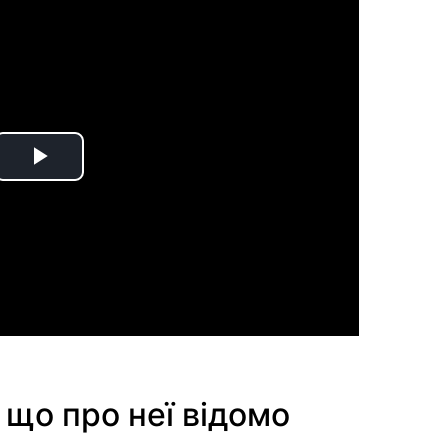
Play
Video
 що про неї відомо