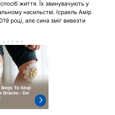
спосіб життя. Їх звинувачують у
льному насильстві. Ісраель Амір
019 році, але сина зміг вивезти