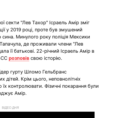
ї секти "Лев Тахор" Ісраель Амір зміг
ції у 2019 році, проте був змушений
 сина. Минулого року поліція Мексики
 Тапачула, де проживали члени "Лев
ала її батькові. 22-річний Ісраель Амір в
 BСС
розповів
свою історію.
лідер гурту Шломо Гельбранс
 дітей. Крім цього, неповнолітніх
ю їх контролювати. Фізичні покарання були
рджує Амір.
ВІДЕО ДНЯ