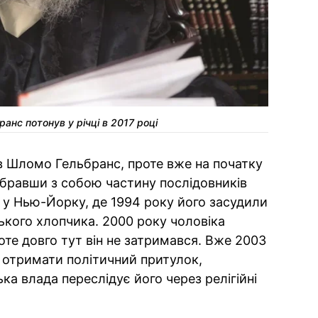
анс потонув у річці в 2017 році
ав Шломо Гельбранс, проте вже на початку
абравши з собою частину послідовників
я у Нью-Йорку, де 1994 року його засудили
ського хлопчика. 2000 року чоловіка
оте довго тут він не затримався. Вже 2003
іг отримати політичний притулок,
ка влада переслідує його через релігійні