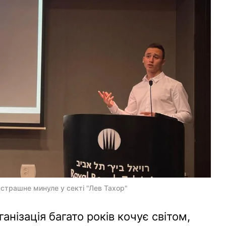
 страшне минуле у секті "Лев Тахор"
анізація багато років кочує світом,