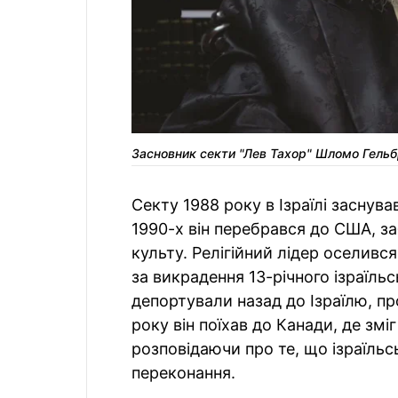
Засновник секти "Лев Тахор" Шломо Гельбр
Секту 1988 року в Ізраїлі заснув
1990-х він перебрався до США, з
культу. Релігійний лідер оселивс
за викрадення 13-річного ізраїль
депортували назад до Ізраїлю, пр
року він поїхав до Канади, де зм
розповідаючи про те, що ізраїльсь
переконання.