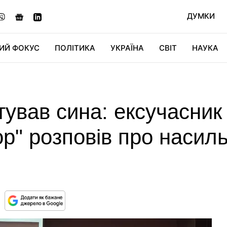
ДУМКИ
ИЙ ФОКУС
ПОЛІТИКА
УКРАЇНА
СВІТ
НАУКА
ДІДЖИТАЛ
АВТО
СВІТФАН
КУ
тував сина: ексучасник
ор" розповів про насил