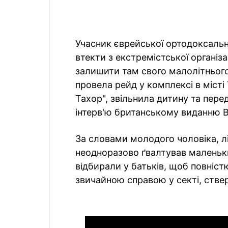
Учасник єврейської ортодоксально
втекти з екстремістської організа
залишити там свого малолітнього
провела рейд у комплексі в місті
Тахор", звільнила дитину та перед
інтерв'ю британському виданню
За словами молодого чоловіка, 
неодноразово ґвалтував маленьких
відбирали у батьків, щоб повніст
звичайною справою у секті, стве