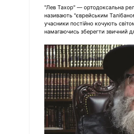
"Лев Тахор" — ортодоксальна реліг
називають "єврейським Талібаном
учасники постійно кочують світом
намагаючись зберегти звичний дл