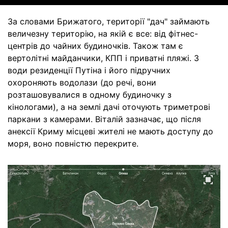
За словами Брижатого, території "дач" займають
величезну територію, на якій є все: від фітнес-
центрів до чайних будиночків. Також там є
вертолітні майданчики, КПП і приватні пляжі. З
води резиденції Путіна і його підручних
охороняють водолази (до речі, вони
розташовувалися в одному будиночку з
кінологами), а на землі дачі оточують триметрові
паркани з камерами. Віталій зазначає, що після
анексії Криму місцеві жителі не мають доступу до
моря, воно повністю перекрите.