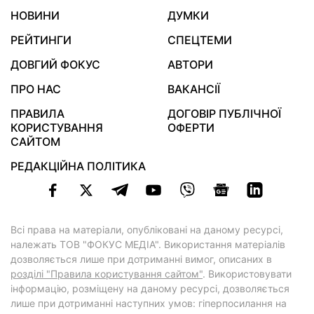
НОВИНИ
ДУМКИ
РЕЙТИНГИ
СПЕЦТЕМИ
ДОВГИЙ ФОКУС
АВТОРИ
ПРО НАС
ВАКАНСІЇ
ПРАВИЛА
ДОГОВІР ПУБЛІЧНОЇ
КОРИСТУВАННЯ
ОФЕРТИ
САЙТОМ
РЕДАКЦІЙНА ПОЛІТИКА
Всі права на матеріали, опубліковані на даному ресурсі,
належать ТОВ "ФОКУС МЕДІА". Використання матеріалів
дозволяється лише при дотриманні вимог, описаних в
розділі "Правила користування сайтом"
. Використовувати
інформацію, розміщену на даному ресурсі, дозволяється
лише при дотриманні наступних умов: гіперпосилання на