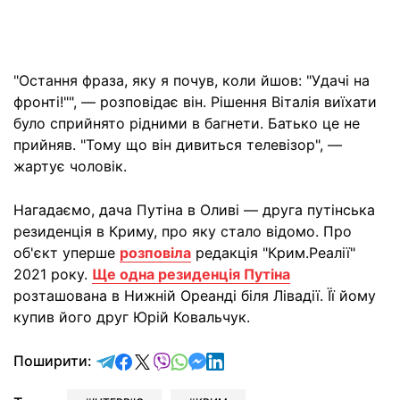
"Остання фраза, яку я почув, коли йшов: "Удачі на
фронті!"", — розповідає він. Рішення Віталія виїхати
було сприйнято рідними в багнети. Батько це не
прийняв. "Тому що він дивиться телевізор", —
жартує чоловік.
Нагадаємо, дача Путіна в Оливі — друга путінська
резиденція в Криму, про яку стало відомо. Про
об'єкт уперше
розповіла
редакція "Крим.Реалії"
2021 року.
Ще одна резиденція Путіна
розташована в Нижній Ореанді біля Лівадії. Її йому
купив його друг Юрій Ковальчук.
відправити у Telegram
поділитись у Facebook
поділитись у X
відправити у Viber
відправити у Whatsapp
відправити у Messenger
відправити у LinkedIn
Поширити: