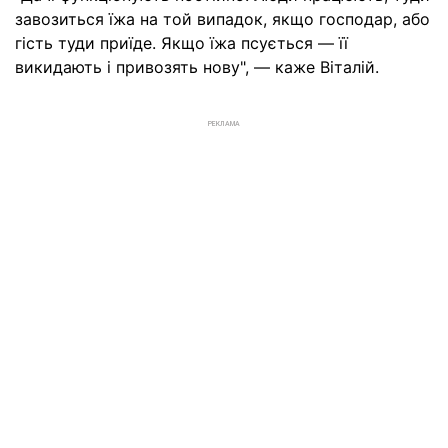
завозиться їжа на той випадок, якщо господар, або
гість туди приїде. Якщо їжа псується — її
викидають і привозять нову", — каже Віталій.
РЕКЛАМА