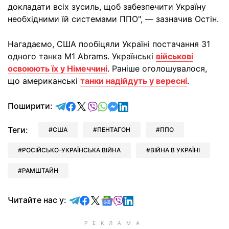
докладати всіх зусиль, щоб забезпечити Україну
необхідними їй системами ППО", — зазначив Остін.
Нагадаємо, США пообіцяли Україні постачання 31
одного танка M1 Abrams. Українські
військові
освоюють їх у Німеччині
. Раніше оголошувалося,
що американські
танки надійдуть у вересні
.
відправити у Telegram
поділитись у Facebook
поділитись у X
відправити у Viber
відправити у Whatsapp
відправити у Messenger
відправити у LinkedIn
Поширити:
Теги:
США
ПЕНТАГОН
ППО
РОСІЙСЬКО-УКРАЇНСЬКА ВІЙНА
ВІЙНА В УКРАЇНІ
РАМШТАЙН
Читайте у Telegram
Читайте у Facebook
Читайте у X
Читайте у Google news
Читайте у Viber
Читайте у LinkedIn
Читайте нас у: