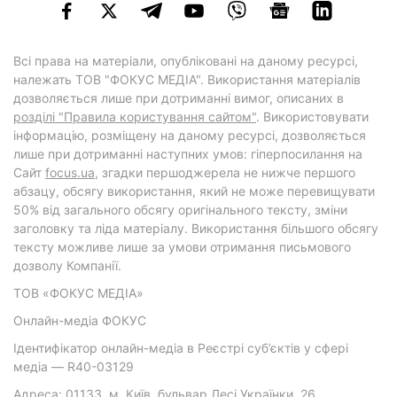
Всі права на матеріали, опубліковані на даному ресурсі,
належать ТОВ "ФОКУС МЕДІА". Використання матеріалів
дозволяється лише при дотриманні вимог, описаних в
розділі "Правила користування сайтом"
. Використовувати
інформацію, розміщену на даному ресурсі, дозволяється
лише при дотриманні наступних умов: гіперпосилання на
Cайт
focus.ua
, згадки першоджерела не нижче першого
абзацу, обсягу використання, який не може перевищувати
50% від загального обсягу оригінального тексту, зміни
заголовку та ліда матеріалу. Використання більшого обсягу
тексту можливе лише за умови отримання письмового
дозволу Компанії.
ТОВ «ФОКУС МЕДІА»
Онлайн-медіа ФОКУС
Ідентифікатор онлайн-медіа в Реєстрі суб’єктів у сфері
медіа — R40-03129
Адреса: 01133, м. Київ, бульвар Лесі Українки, 26