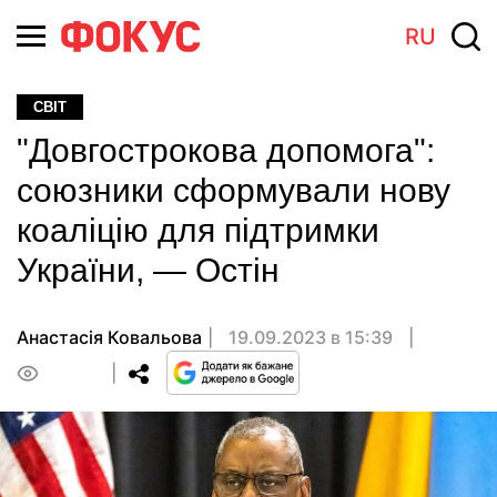
RU
СВІТ
"Довгострокова допомога":
союзники сформували нову
коаліцію для підтримки
України, — Остін
Анастасія Ковальова
19.09.2023 в 15:39
0