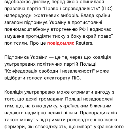
відображає дилему, перед якою опинилася
правляча партія "Право і справедливість" (ПіС)
напередодні жовтневих виборів. Влада країни
загалом підтримує Україну в протистоянні
повномасштабному вторгненню РФ і водночас
змушена протидіяти тиску з боку вкрай правої
політсили. Про це
повідомляє
Reuters.
Підтримка України — це те, через що коаліція
ультраправих політичних партій Польщі
"Конфедерація свободи і незалежності" може
відібрати голоси електорату ПіС.
Коаліція ультраправих може отримати вигоду з
того, що деякі громадяни Польщі незадоволені
тим, що, на їхню думку, українським біженцям
надають надмірно великі пільги. Праворадикалів
також можуть підтримати розсерджені польські
фермери, які стверджують, що імпорт українського