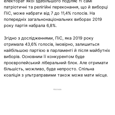
електорат якої здебільшого поділяє ті самі
патріотичні та релігійні переконання, що й виборці
ПіС, може набрати від 7 до 11,4% голосів. На
попередніх загальнонаціональних виборах 2019
року партія набрала 6,8%.
Згідно з дослідженнями, ПіС, яка 2019 року
отримала 43,6% голосів, імовірно, залишиться
найбільшою партією в парламенті й після майбутніх
виборів. Основним її конкурентом буде
проєвропейський ліберальний блок. Але отримати
більшість, можливо, буде непросто. Спільна
коаліція з ультраправими також може мати місце.
РЕКЛАМА