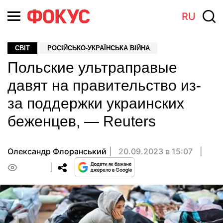
RU
СВІТ
РОСІЙСЬКО-УКРАЇНСЬКА ВІЙНА
Польские ультраправые
давят на правительство из-
за поддержки украинских
беженцев, — Reuters
Олександр Флоранський
20.09.2023 в 15:07
0