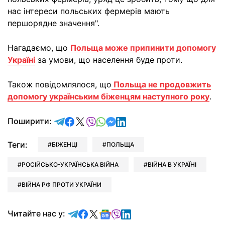
нас інтереси польських фермерів мають
першорядне значення".
Нагадаємо, що
Польща може припинити допомогу
Україні
за умови, що населення буде проти.
Також повідомлялося, що
Польща не продовжить
допомогу українським біженцям наступного року
.
відправити у Telegram
поділитись у Facebook
поділитись у X
відправити у Viber
відправити у Whatsapp
відправити у Messenger
відправити у LinkedIn
Поширити:
Теги:
БІЖЕНЦІ
ПОЛЬЩА
РОСІЙСЬКО-УКРАЇНСЬКА ВІЙНА
ВІЙНА В УКРАЇНІ
ВІЙНА РФ ПРОТИ УКРАЇНИ
Читайте у Telegram
Читайте у Facebook
Читайте у X
Читайте у Google news
Читайте у Viber
Читайте у LinkedIn
Читайте нас у: