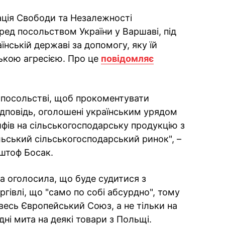
рація Свободи та Незалежності
ред посольством України у Варшаві, під
їнській державі за допомогу, яку їй
ською агресією. Про це
повідомляє
 посольстві, щоб прокоментувати
відповідь, оголошені українським урядом
фів на сільськогосподарську продукцію з
льський сільськогосподарський ринок", –
штоф Босак.
да оголосила, що буде судитися з
ргівлі, що "само по собі абсурдно", тому
весь Європейський Союз, а не тільки на
дні мита на деякі товари з Польщі.