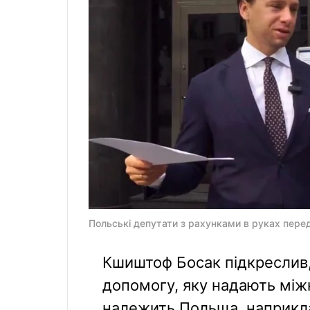
Польські депутати з рахунками в руках перед
Кшиштоф Босак підкреслив,
допомогу, яку надають міжн
належить Польща, наприкл