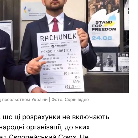
 посольством України | Фото: Скрін відео
 що ці розрахунки не включають
ародні організації, до яких
ад Європейський Союз. Не