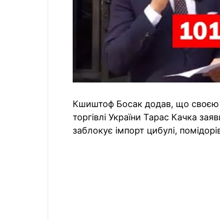
Кшиштоф Босак додав, що своєю ч
торгівлі України Тарас Качка заяв
заблокує імпорт цибулі, помідорі