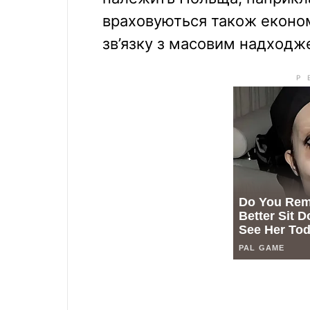
враховуються також економ
зв’язку з масовим надходж