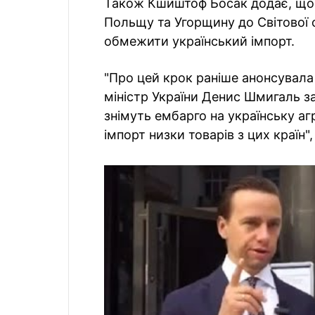
Також Кшиштоф Босак додає, що 
Польщу та Угорщину до Світової ор
обмежити український імпорт.
"Про цей крок раніше анонсувала 
міністр України Денис Шмигаль 
знімуть ембарго на українську аг
імпорт низки товарів з цих країн"