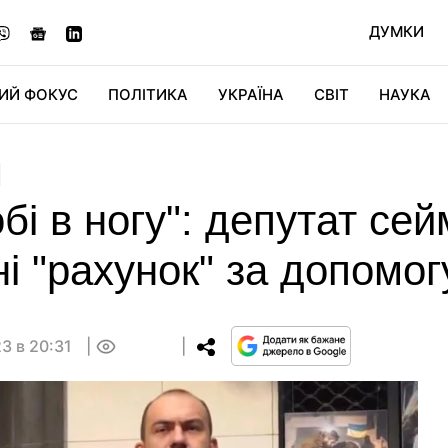
ДУМКИ
ИЙ ФОКУС
ПОЛІТИКА
УКРАЇНА
СВІТ
НАУКА
ДІДЖИТАЛ
АВТО
СВІТФАН
КУ
обі в ногу": депутат се
і "рахунок" за допомогу
3 в 20:31
0