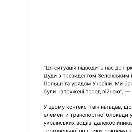
"Ця ситуація підводить нас до гі
Дуди з президентом Зеленським і
Польщі та урядом України. Ми ба
були напружені перед війною", —
У цьому контексті він нагадав, щ
елементи транспортної блокади у
українських водіїв-далекобійникі
торговельної політики, зокрема в 