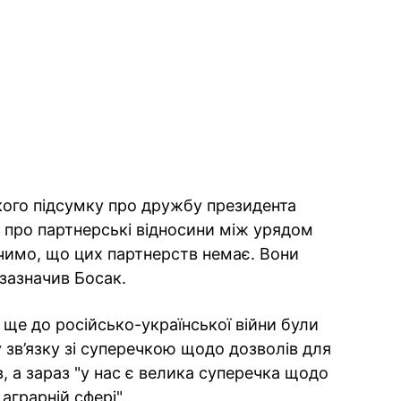
ркого підсумку про дружбу президента
 про партнерські відносини між урядом
чимо, що цих партнерств немає. Вони
 зазначив Босак.
о ще до російсько-української війни були
 зв’язку зі суперечкою щодо дозволів для
в, а зараз "у нас є велика суперечка щодо
аграрній сфері".