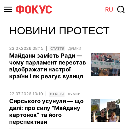
RU
НОВИНИ ПРОТЕСТ
23.07.2026 08:15
СТАТТЯ
ДУМКИ
Майдани замість Ради —
чому парламент перестав
відображати настрої
країни і як реагує вулиця
22.07.2026 10:10
СТАТТЯ
ДУМКИ
Сирського усунули — що
далі: про силу "Майдану
картонок" та його
перспективи