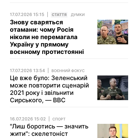
17.07.2026 15:15
СТАТТЯ
ДУМКИ
Знову сваряться
отамани: чому Росія
ніколи не перемагала
Україну у прямому
воєнному протистоянні
17.07.2026 13:54
ВОЄННИЙ ФОКУС
Це вже було: Зеленський
може повторити сценарій
2021 року і звільнити
Сирського, — BBC
16.07.2026 15:02
СПОРТ
"Лиш боротись — значить
жити": скелетоніст