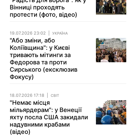
"Радість для ворога": як у
Вінниці проходять
протести (фото, відео)
19.07.2026 23:02
УКРАЇНА
"Або змiни, або
Коліївщина": у Києві
тривають мiтинги за
Федорова та проти
Сирського (ексклюзив
Фокусу)
18.07.2026 17:18
СВІТ
"Немає місця
мільярдерам": у Венеції
яхту посла США закидали
надувними крабами
(відео)