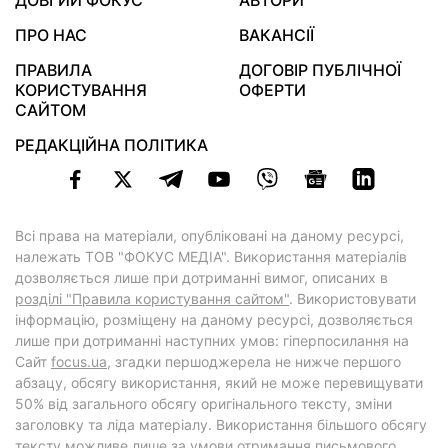
ДОВГИЙ ФОКУС
АВТОРИ
ПРО НАС
ВАКАНСІЇ
ПРАВИЛА
ДОГОВІР ПУБЛІЧНОЇ
КОРИСТУВАННЯ
ОФЕРТИ
САЙТОМ
РЕДАКЦІЙНА ПОЛІТИКА
Всі права на матеріали, опубліковані на даному ресурсі,
належать ТОВ "ФОКУС МЕДІА". Використання матеріалів
дозволяється лише при дотриманні вимог, описаних в
розділі "Правила користування сайтом"
. Використовувати
інформацію, розміщену на даному ресурсі, дозволяється
лише при дотриманні наступних умов: гіперпосилання на
Cайт
focus.ua
, згадки першоджерела не нижче першого
абзацу, обсягу використання, який не може перевищувати
50% від загального обсягу оригінального тексту, зміни
заголовку та ліда матеріалу. Використання більшого обсягу
тексту можливе лише за умови отримання письмового