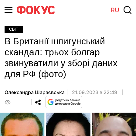
RU
СВІТ
В Британії шпигунський
скандал: трьох болгар
звинуватили у зборі даних
для РФ (фото)
Олександра Шараєвська
21.09.2023 в 22:49
0