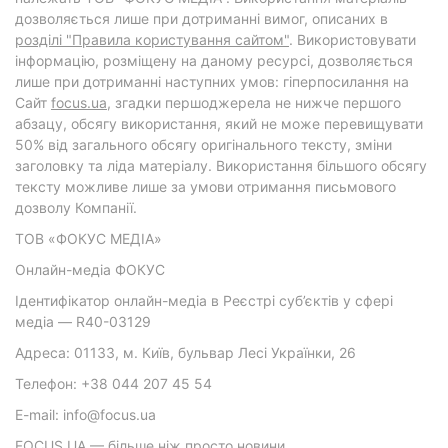
дозволяється лише при дотриманні вимог, описаних в
розділі "Правила користування сайтом"
. Використовувати
інформацію, розміщену на даному ресурсі, дозволяється
лише при дотриманні наступних умов: гіперпосилання на
Cайт
focus.ua
, згадки першоджерела не нижче першого
абзацу, обсягу використання, який не може перевищувати
50% від загального обсягу оригінального тексту, зміни
заголовку та ліда матеріалу. Використання більшого обсягу
тексту можливе лише за умови отримання письмового
дозволу Компанії.
ТОВ «ФОКУС МЕДІА»
Онлайн-медіа ФОКУС
Ідентифікатор онлайн-медіа в Реєстрі суб’єктів у сфері
медіа — R40-03129
Адреса: 01133, м. Київ, бульвар Лесі Українки, 26
Телефон: +38 044 207 45 54
E-mail: info@focus.ua
FOCUS.UA — більше ніж просто новини.