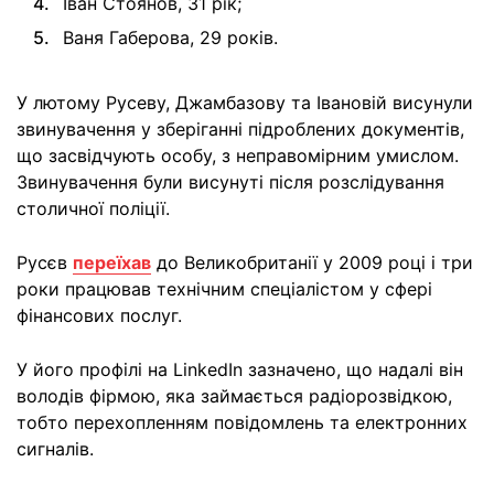
Іван Стоянов, 31 рік;
Ваня Габерова, 29 років.
У лютому Русеву, Джамбазову та Івановій висунули
звинувачення у зберіганні підроблених документів,
що засвідчують особу, з неправомірним умислом.
Звинувачення були висунуті після розслідування
столичної поліції.
Русєв
переїхав
до Великобританії у 2009 році і три
роки працював технічним спеціалістом у сфері
фінансових послуг.
У його профілі на LinkedIn зазначено, що надалі він
володів фірмою, яка займається радіорозвідкою,
тобто перехопленням повідомлень та електронних
сигналів.