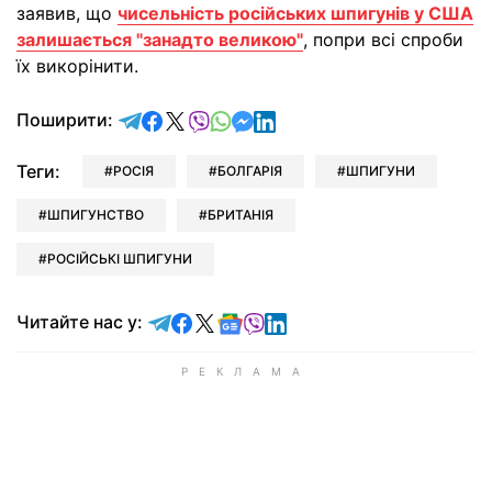
заявив, що
чисельність російських шпигунів у США
залишається "занадто великою"
, попри всі спроби
їх викорінити.
відправити у Telegram
поділитись у Facebook
поділитись у X
відправити у Viber
відправити у Whatsapp
відправити у Messenger
відправити у LinkedIn
Поширити:
Теги:
РОСІЯ
БОЛГАРІЯ
ШПИГУНИ
ШПИГУНСТВО
БРИТАНІЯ
РОСІЙСЬКІ ШПИГУНИ
Читайте у Telegram
Читайте у Facebook
Читайте у X
Читайте у Google news
Читайте у Viber
Читайте у LinkedIn
Читайте нас у: