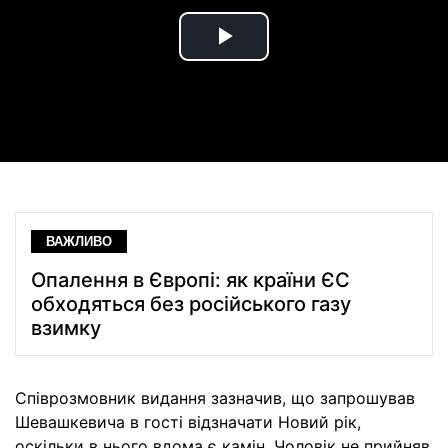
Play
Video
ВАЖЛИВО
Опалення в Європі: як країни ЄС
обходяться без російського газу
взимку
Співрозмовник видання зазначив, що запрошував
Шевашкевича в гості відзначати Новий рік,
оскільки в нього вдома є камін. Чоловік не прийняв