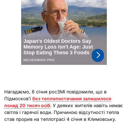
Нагадаємо, 6 січня росЗМІ повідомили, що в
Підмосков'ї
без теплопостачання залишилося
понад 20 тисяч осіб
. У деяких жителів навіть немає
світла і гарячої води. Причиною відсутності тепла
став прорив на теплотрасі 4 січня в Климовську.