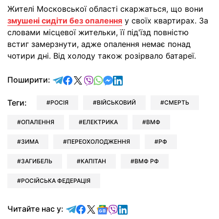
Жителі Московської області скаржаться, що вони
змушені сидіти без опалення
у своїх квартирах. За
словами місцевої жительки, її під'їзд повністю
встиг замерзнути, адже опалення немає понад
чотири дні. Від холоду також розірвало батареї.
відправити у Telegram
поділитись у Facebook
поділитись у X
відправити у Viber
відправити у Whatsapp
відправити у Messenger
відправити у LinkedIn
Поширити:
Теги:
РОСІЯ
ВІЙСЬКОВИЙ
СМЕРТЬ
ОПАЛЕННЯ
ЕЛЕКТРИКА
ВМФ
ЗИМА
ПЕРЕОХОЛОДЖЕННЯ
РФ
ЗАГИБЕЛЬ
КАПІТАН
ВМФ РФ
РОСІЙСЬКА ФЕДЕРАЦІЯ
Читайте у Telegram
Читайте у Facebook
Читайте у X
Читайте у Google news
Читайте у Viber
Читайте у LinkedIn
Читайте нас у: