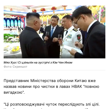
Мяо Хуа і Сі цзіньпін на зустрічі з Кім Чен Ином
Фото: Скриншот
Представник Міністерства оборони Китаю вже
назвав новини про чистки в лавах НВАК "повною
вигадкою".
"Ці розповсюджувачі чуток переслідують злі цілі.