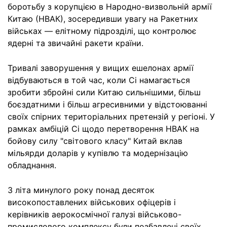
боротьбу з корупцією в Народно-визвольній армії
Китаю (НВАК), зосередивши увагу на Ракетних
військах — елітному підрозділі, що контролює
ядерні та звичайні ракети країни.
Тривалі заворушення у вищих ешелонах армії
відбуваються в той час, коли Сі намагається
зробити збройні сили Китаю сильнішими, більш
боєздатними і більш агресивними у відстоюванні
своїх спірних територіальних претензій у регіоні. У
рамках амбіцій Сі щодо перетворення НВАК на
бойову силу "світового класу" Китай вклав
мільярди доларів у купівлю та модернізацію
обладнання.
З літа минулого року понад десяток
високопоставлених військових офіцерів і
керівників аерокосмічної галузі військово-
промислового комплексу були позбавлені своїх