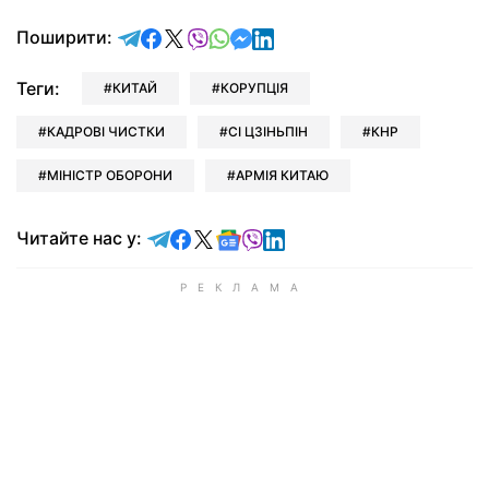
відправити у Telegram
поділитись у Facebook
поділитись у X
відправити у Viber
відправити у Whatsapp
відправити у Messenger
відправити у LinkedIn
Поширити:
Теги:
КИТАЙ
КОРУПЦІЯ
КАДРОВІ ЧИСТКИ
СІ ЦЗІНЬПІН
КНР
МІНІСТР ОБОРОНИ
АРМІЯ КИТАЮ
Читайте у Telegram
Читайте у Facebook
Читайте у X
Читайте у Google news
Читайте у Viber
Читайте у LinkedIn
Читайте нас у: