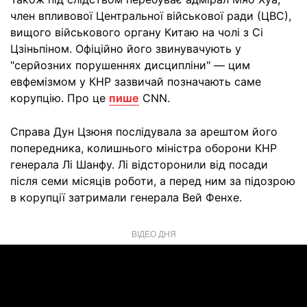
член впливової Центральної військової ради (ЦВС),
вищого військового органу Китаю на чолі з Сі
Цзіньпіном. Офіційно його звинувачують у
"серйозних порушеннях дисципліни" — цим
евфемізмом у КНР зазвичай позначають саме
корупцію. Про це
пише
CNN.
Справа Дун Цзюня послідувала за арештом його
попередника, колишнього міністра оборони КНР
генерала Лі Шанфу. Лі відсторонили від посади
після семи місяців роботи, а перед ним за підозрою
в корупції затримали генерала Вей Фенхе.
ВІДЕО ДНЯ