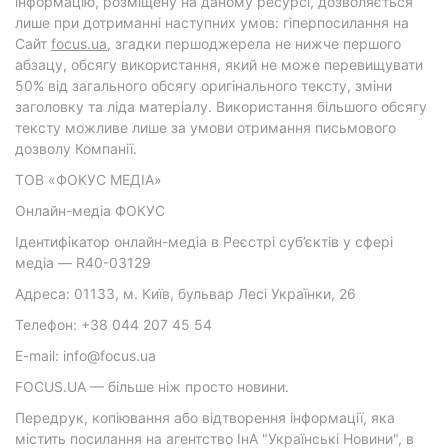
інформацію, розміщену на даному ресурсі, дозволяється
лише при дотриманні наступних умов: гіперпосилання на
Cайт
focus.ua
, згадки першоджерела не нижче першого
абзацу, обсягу використання, який не може перевищувати
50% від загального обсягу оригінального тексту, зміни
заголовку та ліда матеріалу. Використання більшого обсягу
тексту можливе лише за умови отримання письмового
дозволу Компанії.
ТОВ «ФОКУС МЕДІА»
Онлайн-медіа ФОКУС
Ідентифікатор онлайн-медіа в Реєстрі суб’єктів у сфері
медіа — R40-03129
Адреса: 01133, м. Київ, бульвар Лесі Українки, 26
Телефон: +38 044 207 45 54
E-mail: info@focus.ua
FOCUS.UA — більше ніж просто новини.
Передрук, копіювання або відтворення інформації, яка
містить посилання на агентство ІнА "Українські Новини", в