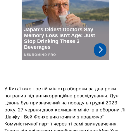
У Китаї вже третій міністр оборони за два роки
потрапив під антикорупційне розслідування. Дун
Цзюнь був призначений на посаду в грудні 2023
року. 27 червня двох колишніх міністрів оборони Лі
Шанфу і Вей Фенхе виключили з правлячої
Комуністичної партії через ті самі звинувачення.
Також під слідством перебуває адмірал Мяо Хуа,