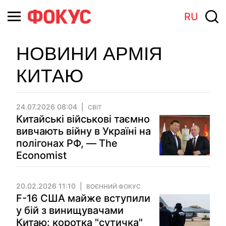
RU
НОВИНИ АРМІЯ
КИТАЮ
24.07.2026 08:04
СВІТ
Китайські військові таємно
вивчають війну в Україні на
полігонах РФ, — The
Economist
20.02.2026 11:10
ВОЄННИЙ ФОКУС
F-16 США майже вступили
у бій з винищувачами
Китаю: коротка "сутичка"