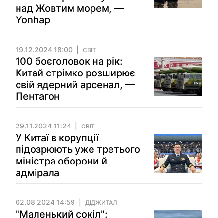
над Жовтим морем, —
Yonhap
19.12.2024 18:00
СВІТ
100 боєголовок на рік:
Китай стрімко розширює
свій ядерний арсенал, —
Пентагон
29.11.2024 11:24
СВІТ
У Китаї в корупції
підозрюють уже третього
міністра оборони й
адмірала
02.08.2024 14:59
ДІДЖИТАЛ
"Маленький сокіл":